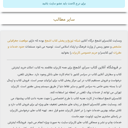
برای درج کامنت باید عضو سایت باشید
سایر مطالب
وبسایت کتابسرای اشجع درگاه آنلاین
شبکه توزیع و پخش کتاب اشجع
بوده که دارای
موقعیت جغرافیایی
مشخص
و مجوز رسمی از وزارت فرهنگ و ارشاد اسلامی است. توصیه می شود مستندات
حدود خدمات و
مقررات
این کتابسرا و
حریم خصوصی کاربران
را بخوانید
فروشگاه آنلاین کتاب سرای اشجع
در
برای همه کاربران علاقمند به کتاب، امکان خرید اینترنتی
کتاب و سفارش آنلاین کتاب در سراسر کشور با تمام کارت های بانکی وجود دارد. سفارش تلفنی،
درخواست و فروش مستقیم کتاب در این مرکز پخش کتاب برای ایرانیان میسر است. فروش کتاب و ارسال
آن با بسته بندی خاص به سراسر کشور و سایر نقاط دنیا از طریق سیستم پستی مقدور است. کاربران
تهرانی می توانند از خدمات پیک تلفنی در لحظه نیز استفاده کنند.
کتابسرای اشجع استفاده از کارت هدیه کتاب با طرح اختصاصی را جهت هدیه دادن کتاب پیشنهاد می
کند. وبسایت معتبر کتابسرای اشجع در زمان های مشخص تخفیف های ویژه ای برای فروش کتاب دارد و
تلاش میکند بهترین خدمات خود را در اختیار کاربران عضو قرار دهد. تهیه کتاب های درخواستی کاربران
در راستای مشتری مداری، اولویت مهم ماست.
خدمات چاپ و نشر و صحافی کتاب های کاربران سایت به صورت ویژه انجام می شود. فروشگاه اینترنتی