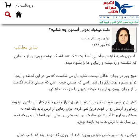
ورود/ثبت نام
دلت میخواد بدونی آسمون چه شکلیه؟
بهاری ، پشتیبانی سایت
۲۵ مهر ۱۴۰۰
سایر مطالب
آسمون شبیه قلبته و جاهایی که قلبت شکسته، قشنگ ترشده چون نور از جاهایی
که شکسته وارد میشه و زیبایی ها را نشون میده.
هیچ چیز در جهان اتفاقی نیست. شاید بال من شکست که من در این لحظه و اینجا
تو رو ببینم و بهت بگم وال تنها، اینی که هستی خوبه. اینی که هستی کافیه. نگاهت
را از جهان بیرون بردار و به خودت بدوز و با جهانت صلح کن.
کاش زوتر ترس هام رو بغل می کردم. کاش زودتراز جلوی خودم کنار می رفتم و اینهمه
زیبایی و آرامش رو از خودم دریغ نمی کردم. برای رهایی از ترس باید یک قدم به
سمتش برداری تا آب شدن عظمت این کوه یخی رو ببینی. این فقط تو بودی که تمام
این سال ها با ترس هات یه بازنده بودی.
هرکس باید مسیر خاص خودش رو پیدا کنه اما چیزی که مهمه اینه که اغلب دنبال