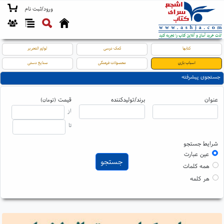
ورود/ثبت نام
کتابها
کمک درسی
لوازم التحریر
اسباب بازی
محصولات فرهنگی
صنایع دستی
جستجوی پیشرفته
عنوان
برند/تولیدکننده
قیمت
(تومان)
از
تا
شرایط جستجو
عین عبارت
همه کلمات
هر کلمه