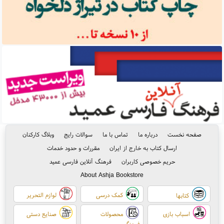
صفحه نخست
درباره ما
تماس با ما
سوالات رایج
وبلاگ کارکنان
ارسال کتاب به خارج از ایران
مقررات و حدود خدمات
حریم خصوصی کاربران
فرهنگ آنلاین فارسی عمید
About Ashja Bookstore
کمک درسی
لوازم التحریر
کتابها
اسباب بازی
محصولات
صنایع دستی
فرهنگی