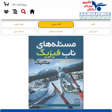
ورود/ثبت نام
کتابها
کمک درسی
لوازم التحریر
اسباب بازی
محصولات فرهنگی
صنایع دستی