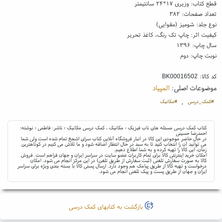
قطع کتاب: وزیری ۱۷*۲۴ سانتیمتر
تعداد صفحات: ۳۸۲
نوع جلد: شومیز (مقوایی)
کیفیت اثر: چاپ تک رنگ، کاغذ تحریر
سال چاپ: ۱۳۹۶
نوبت چاپ: دوم
کد کالا:
BK00016502
موضوعات اصلی:
المپیاد
#کمک_درسی
#مکانیک
،
کتاب کمک درسی مسئله های ناب فیزیک - مکانیک ، کمک درسی مکانیک ؛ ناشر: فاطمی ؛ نوشته:
احمدرضا حسینی
در حال حاضر موجودی این کالا در انبار فروشگاه آنلاین کتاب سرای اشجع تمام شده است ولی شما
می توانید آن را انتخاب کنید تا به سبد در حال انتظار اضافه شود و ما تلاش می کنیم در کوتاهترین
زمان، این کالا را تهیه کرده و به شما اطلاع دهیم.
امکان خرید اینترنتی کالا برای تمام کاربران عضو سایت در سراسر ایران و جهان فراهم است. فروش
کالا به صورت سفارش تلفنی (ثبت سفارش از طریق تلفن) در این مرکز انجام می شود. امکان
درخواست و تهیه کالا از طریق پیامک هم وجود دارد. ارسال پستی کالا با بسته بندی ویژه برای سراسر
ایران و جهان از طریق پست و پیک تلفنی انجام می شود.
بازگشت به کتابهای کمک درسی