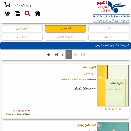
ورود/ثبت نام
کتابها
کمک درسی
لوازم التحریر
اسباب بازی
محصولات فرهنگی
صنایع دستی
فهرست کتابهای کمک درسی
۲
۱
نظریه اعداد
ناشر:
فاطمی
نویسنده:
مریم میرزاخانی
،
رویا بهشتی
۵۵۰,۰۰۰
تومان
کالا موجود است
اطلاعات بیشتر و خرید کالا
EQ جامع چهارم