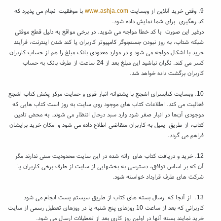
9. وقتی خرید آنلاین از وبسایت
www.ashja.com
با موفقیت انجام می پذیرد که
کد رهگیری برای شما نمایش داده شود.
درغیر این صورت با کد خطا مواجه می شوید. در برخی مواقع به دلیل قطع موقتی
شبکه شتاب، به روز نبودن جستجوگر کامپیوتر کاربران یا کند شدن اینترنت، فرآیند
خرید با اشکال مواجه می شود و در موارد معدودی بانک مبلغ را هم از حساب کاربران
کسر می کند. نگران نباشید این مبلغ بعد از 24 ساعت از طرف بانک به حساب
کاربران برگشت داده خواهد شد.
10. وبسایت کتابسرای اشجع با پشتوانه انبار قوی و حمایت مرکز پخش کتاب اشجع
فعالیت می کند. اطلاعات کتاب های موجود روی سایت به روز است کتاب هایی که
موجودی آن‌ها در انبار صفر شود وارد سبد درحال انتظار می شوند. به محض تامین
کتاب، از طریق ایمیل به کاربران متقاضی اطلاع داده می شود و امکان خرید برایشان
فراهم می گردد.
12. خرید و دریافت کتاب های ارائه شده در این سایت محدودیت سنی ندارند مگر
آن که بر اساس توافق، دسترسی به بخشهایی از سایت از طرف برخی کاربران یا
شرکت های طرف قرارداد خواسته شود.
13. از آنجا که ارسال بسته های کتاب از طریق سیستم پست انجام می شود
کاربرانی که بعد از ساعت 10 روزهای پنج شنبه یا در روزهای تعطیل رسمی از سایت
خرید نمایند بسته آنها در اولین روز کاری بعد از تعطیلات ارسال می شود.