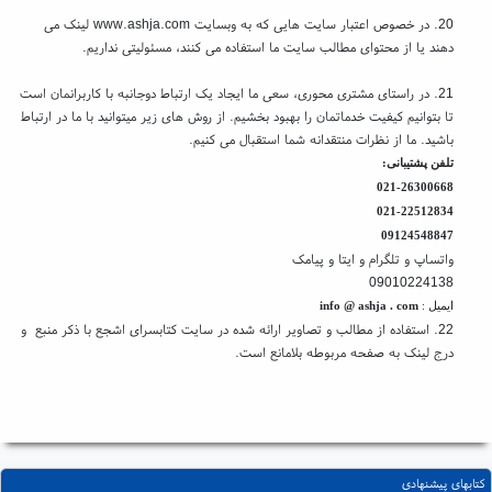
20. در خصوص اعتبار سایت هایی که به وبسایت www.ashja.com لینک می
دهند یا از محتوای مطالب سایت ما استفاده می کنند، مسئولیتی نداریم.
21. در راستای مشتری محوری، سعی ما ایجاد یک ارتباط دوجانبه با کاربرانمان است
تا بتوانیم کیفیت خدماتمان را بهبود بخشیم. از روش های زیر میتوانید با ما در ارتباط
باشید. ما از نظرات منتقدانه شما استقبال می کنیم.
تلفن پشتیبانی:
021-26300668
021-22512834
09124548847
واتساپ و تلگرام و ایتا و پیامک
09010224138
ایمیل :
info @ ashja . com
22. استفاده از مطالب و تصاویر ارائه شده در سایت کتابسرای اشجع با ذکر منبع و
درج لینک به صفحه مربوطه بلامانع است.
کتابهای پیشنهادی