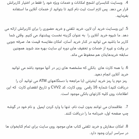
4. وبسایت کتابسرای اشجع امکانات و خدمات ویژه خود را فقط در اختیار کاربرانش
قرار می دهد. پس لازم است ثبت نام کنید تا بتوانید از خدمات آنلاین ما استفاده
بفرمایید.
5. این وبسایت خرید آن لاین، خرید تلفنی و خرید حضوری را برای کاربرانش ارائه می
دهد. ما شیوه خرید آنلاین را به عنوان گزینه نخست پیشنهاد می کنیم. وقتی شما
کاربر ما باشید می توانید در کنار خرید آسان، امکان مقایسه قیمت ها، صرفه جویی
در وقت و غیره از خدمات و تخفیف های دوره ای سایت بهره مند شوید همچنین
سابقه خریدهایتان هم محفوظ می ماند.
6. با همه کارت های بانکی که مشخصه های زیر در آنها موجود باشد می توانید
خرید آنلاین انجام دهید.
رمز دوم یا رمز خرید اینترنتی (با مراجعه با دستگاههای ATM می توانید آن را
دریافت کنید) شماره 16 رقمی روی کارت، کد CVV2 و تاریخ انقضای کارت که این
اطلاعات روی کلیه کارتهای بانکی موجود است.
7. علاقمندان می توانند بدون ثبت نام، تنها با وارد کردن ایمیل و نام خود در گوشه
چپ صفحه اول، خبرنامه ما را دریافت کنند.
8. امکان سفارش و خرید تلفنی کتاب های موجود روی سایت برای تمام کتابخوان ها
در سراسر ایران وجود دارد.