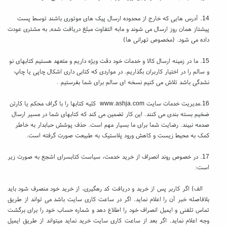
14. آدرس هایی که خارج از محدوده ارسال پیک های موتوری باشند توسط پست
پیشتاز همان روز ارسال می شوند و مابه التفاوت مبلغ دریافت شده, به مشتری عودت
داده می شود. (مخصوص تهرانی ها)
15. ما در زمینه ارسال کالا و خدمات خود دقت ویژه داریم و متعهد هستیم کتابهای نو
و سالم را در اختیار کاربران بگذاریم. در مواردی که کتابی داری اشکال چاپی یا چاپ
نشدگی باشد تلاش می کنیم نسخه ای سالم برای شما بفرستیم .
16.مدیریت خدمات سایت www.ashja.com کلیه کتابها را با گراف محکم یا کارتن
ضخیم بسته بندی می کنند. این کار تضمین می کند که کتابهای شما در مسیر ارسال
صدمه نبیند. رضایت شما برای ما بسیار مهم است. حذف پوشش حبابدار به خاطر
کمک به محیط زیست و کاهش ورود پلاستیک به طبیعت صورت گرفته است.
17. در خصوص روند انصراف از خرید خدمت، سیاست کتابسرای اشجع به صورت زیر
است:
الف) اگر کاربر پس از خرید و دریافت کد رهگیری، از خرید خود منصرف شود باید
بلافاصله خبر آن را اعلام نماید. اگر در ساعت کاری سایت باشد می تواند از طریق
تماس تلفنی و ایمیل انصراف خود را اطلاع دهد و شماره حساب خود را برای برگشت
وجه اعلام نماید. اگر بعد از ساعت کاری سایت خرید نماید میتواند از طریق ایمیل