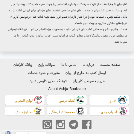
کتابسرای اشجع استفاده از کارت هدیه کتاب با طرح اختصاصی را جهت هدیه دادن کتاب پیشنهاد می
کند. وبسایت معتبر کتابسرای اشجع در زمان های مشخص تخفیف های ویژه ای برای فروش کتاب دارد و
تلاش میکند بهترین خدمات خود را در اختیار کاربران عضو قرار دهد. تهیه کتاب های درخواستی کاربران
در راستای مشتری مداری، اولویت مهم ماست.
خدمات چاپ و نشر و صحافی کتاب های کاربران سایت به صورت ویژه انجام می شود. فروشگاه اینترنتی
ما مطمئن ترین مجری نمایشگاه های مجازی کتاب در ایران است. خرید آسان و آنلاین کتاب را با ما
تجربه کنید.
صفحه نخست
درباره ما
تماس با ما
سوالات رایج
وبلاگ کارکنان
ارسال کتاب به خارج از ایران
مقررات و حدود خدمات
حریم خصوصی کاربران
فرهنگ آنلاین فارسی عمید
About Ashja Bookstore
کمک درسی
لوازم التحریر
کتابها
اسباب بازی
محصولات فرهنگی
صنایع دستی