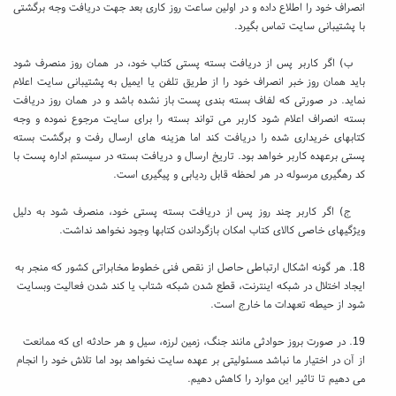
انصراف خود را اطلاع داده و در اولین ساعت روز کاری بعد جهت دریافت وجه برگشتی
با پشتیبانی سایت تماس بگیرد.
ب) اگر کاربر پس از دریافت بسته پستی کتاب خود، در همان روز منصرف شود
باید همان روز خبر انصراف خود را از طریق تلفن یا ایمیل به پشتیبانی سایت اعلام
نماید. در صورتی‌ که لفاف بسته بندی پست باز نشده باشد و در همان روز دریافت
بسته انصراف اعلام شود کاربر می تواند بسته را برای سایت مرجوع نموده و وجه
کتابهای خریداری شده را دریافت کند اما هزینه های ارسال رفت و برگشت بسته
پستی برعهده کاربر خواهد بود. تاریخ ارسال و دریافت بسته در سیستم اداره پست با
کد رهگیری مرسوله در هر لحظه قابل ردیابی و پیگیری است.
ج) اگر کاربر چند روز پس از دریافت بسته پستی خود، منصرف شود به دلیل
ویژگیهای خاصی کالای کتاب امکان بازگرداندن کتابها وجود نخواهد نداشت.
18. هر گونه اشکال ارتباطی حاصل از نقص فنی خطوط مخابراتی کشور که منجر به
ایجاد اختلال در شبکه اینترنت، قطع شدن شبکه شتاب یا کند شدن فعالیت وبسایت
شود از حیطه تعهدات ما خارج است.
19. در صورت بروز حوادثی مانند جنگ، زمین لرزه، سیل و هر حادثه ای که ممانعت
از آن در اختیار ما نباشد مسئولیتی بر عهده سایت نخواهد بود اما تلاش خود را انجام
می دهیم تا تاثیر این موارد را کاهش دهیم.