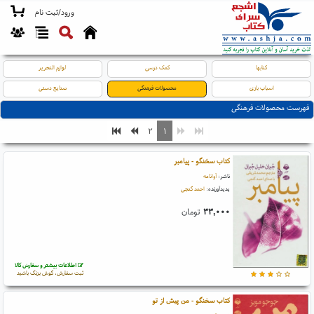
ورود/ثبت نام
کتابها
کمک درسی
لوازم التحریر
اسباب بازی
محصولات فرهنگی
صنایع دستی
فهرست محصولات فرهنگی
۲
۱
کتاب سخنگو - پیامبر
ناشر:
آوانامه
پدیدآورنده:
احمد گنجی
۳۳,۰۰۰
تومان
اطلاعات بیشتر و سفارش کالا
ثبت سفارش، گوش بزنگ باشید
کتاب سخنگو - من پیش از تو