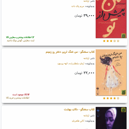
ناشر:
آوانامه
پدیدآورنده:
مریم پاک ذات
۳۹,۰۰۰
تومان
اطلاعات بیشتر و سفارش کالا
ثبت سفارش، گوش بزنگ باشید
کتاب سخنگو - من خنگ ترین دختر رو زمینم
ناشر:
آوانامه
پدیدآورنده:
آرمان سلطان زاده
،
الهه پرسون
۲۲,۰۰۰
تومان
کالا موجود است
اطلاعات بیشتر و خرید کالا
کتاب سخنگو - دالان بهشت
ناشر:
آوانامه
پدیدآورنده:
آنالی طاهریان