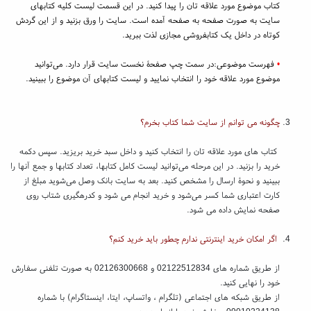
کتاب موضوع مورد علاقه تان را پیدا کنید. در این قسمت لیست کلیه کتابهای
سایت به صورت صفحه به صفحه آمده است. سایت را ورق بزنید و از این گردش
کوتاه در داخل یک کتابفروشی مجازی لذت ببرید.
•
فهرست موضوعی:در سمت چپ صفحۀ نخست سایت قرار دارد. می‌توانید
موضوع مورد علاقه خود را انتخاب نمایید و لیست کتابهای آن موضوع را ببینید.
چگونه می توانم از سایت شما کتاب بخرم؟
کتاب های مورد علاقه تان را انتخاب کنید و داخل سبد خرید بریزید. سپس دکمه
خرید را بزنید. در این مرحله می‌توانید لیست کامل کتابها، تعداد کتابها و جمع آنها را
ببینید و نحوۀ ارسال را مشخص کنید. بعد به سایت بانک وصل می‌شوید مبلغ از
کارت اعتباری شما کسر می‌شود و خرید انجام می شود و کدرهگیری شتاب روی
صفحه نمایش داده می شود.
اگر امکان خرید اینترنتی ندارم چطور باید خرید کنم؟
از طریق شماره های 02122512834 و 02126300668 به صورت تلفنی سفارش
خود را نهایی کنید.
از طریق شبکه های اجتماعی (تلگرام ، واتساپ، ایتا، اینستاگرام) با شماره