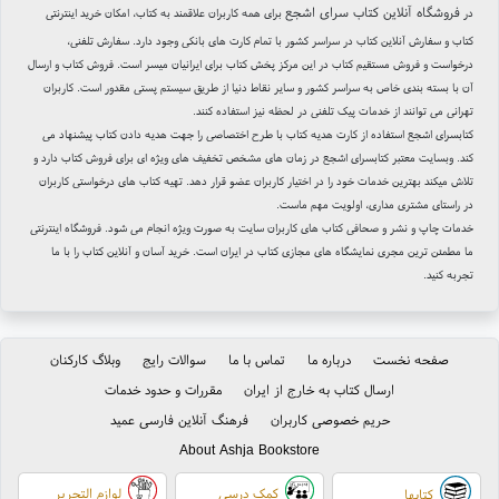
فروشگاه آنلاین کتاب سرای اشجع
در
برای همه کاربران علاقمند به کتاب، امکان خرید اینترنتی
کتاب و سفارش آنلاین کتاب در سراسر کشور با تمام کارت های بانکی وجود دارد. سفارش تلفنی،
درخواست و فروش مستقیم کتاب در این مرکز پخش کتاب برای ایرانیان میسر است. فروش کتاب و ارسال
آن با بسته بندی خاص به سراسر کشور و سایر نقاط دنیا از طریق سیستم پستی مقدور است. کاربران
تهرانی می توانند از خدمات پیک تلفنی در لحظه نیز استفاده کنند.
کتابسرای اشجع استفاده از کارت هدیه کتاب با طرح اختصاصی را جهت هدیه دادن کتاب پیشنهاد می
کند. وبسایت معتبر کتابسرای اشجع در زمان های مشخص تخفیف های ویژه ای برای فروش کتاب دارد و
تلاش میکند بهترین خدمات خود را در اختیار کاربران عضو قرار دهد. تهیه کتاب های درخواستی کاربران
در راستای مشتری مداری، اولویت مهم ماست.
خدمات چاپ و نشر و صحافی کتاب های کاربران سایت به صورت ویژه انجام می شود. فروشگاه اینترنتی
ما مطمئن ترین مجری نمایشگاه های مجازی کتاب در ایران است. خرید آسان و آنلاین کتاب را با ما
تجربه کنید.
صفحه نخست
درباره ما
تماس با ما
سوالات رایج
وبلاگ کارکنان
ارسال کتاب به خارج از ایران
مقررات و حدود خدمات
حریم خصوصی کاربران
فرهنگ آنلاین فارسی عمید
About Ashja Bookstore
کمک درسی
لوازم التحریر
کتابها