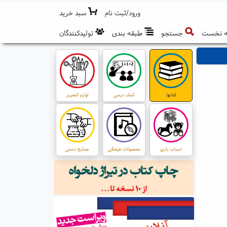
ورود/ثبت نام
سبد خرید
 نخست
جستجو
طبقه بندی
تولیدکنندگان
کتابها
کمک درسی
لوازم التحریر
اسباب بازی
محصولات فرهنگی
صنایع دستی