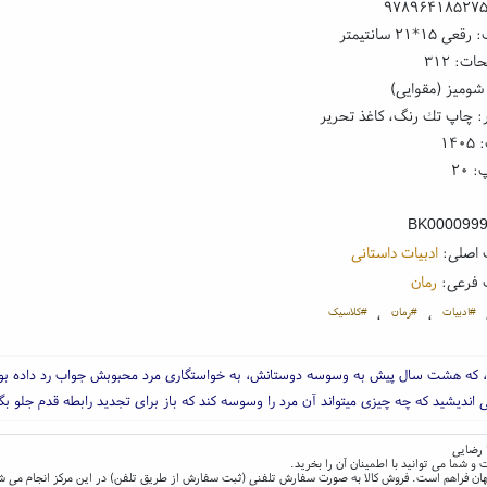
۹۷۸۹۶۴۱۸۵۲۷
۱*۲۱ سانتیمتر
ت: ۳۱۲
شومیز (مقوایی)
: چاپ تك رنگ، کاغذ تحریر
۱۴
 ۲۰
BK000099
 اصلی:
ادبیات داستانی
 فرعی:
رمان
#ادبیات
#رمان
#کلاسیک
،
،
، که هشت سال پیش به وسوسه دوستانش، به خواستگاری مرد محبوبش جواب رد داده بو
 اندیشید که چه چیزی میتواند آن مرد را وسوسه کند که باز برای تجدید رابطه قدم جلو بگذ
 رضایی
و شما می توانید با اطمینان آن را بخرید.
و جهان فراهم است. فروش کالا به صورت سفارش تلفنی (ثبت سفارش از طریق تلفن) در این مرکز انجام می ش