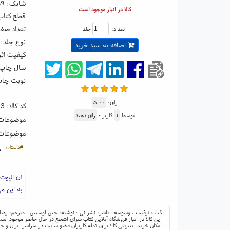
شابک:
۵۹
کالا در انبار موجود است
قطع کتاب: رقعی ۵
تعداد صفحا
تعداد:
جلد
نوع جلد: 
اضافه به سبد خرید
کیفیت اثر
سال چاپ: ۰۵
نوبت چاپ:
رای:
۵.۰۰
کد کالا:
93
توسط
۱
کاربر -
رای دهید
موضوعات
موضوعات
#داستان
،
آن الیوت
به این می
کتاب ترغیب ، وسوسه ؛ ناشر: نشر نی ؛ نوشته: جین اوستین ؛ مترجم: رضا
این کالا در انبار فروشگاه آنلاین کتاب سرای اشجع در حال حاضر موجود است 
امکان خرید اینترنتی کالا برای تمام کاربران عضو سایت در سراسر ایران 