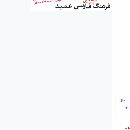
د، حال
ارد...
ود.