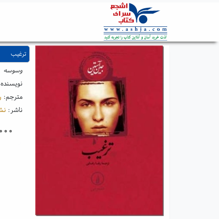
ترغیب
وسوسه
نویسنده
مترجم:
ر
ناشر:
نش
۰۰۰