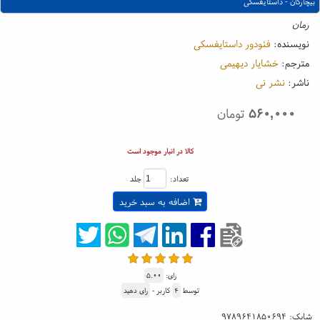
بیچارگان - داستایفسکی
رمان
نویسنده:
فئودور داستایفسکی
مترجم:
خشایار دیهیمی
ناشر:
نشر نی
۵۶۰,۰۰۰
تومان
کالا در انبار موجود است
تعداد:
جلد
اضافه به سبد خرید
رای:
۵.۰۰
توسط
۴
کاربر -
رای دهید
شابک:
۹۷۸۹۶۴۱۸۵۰۶۹۴