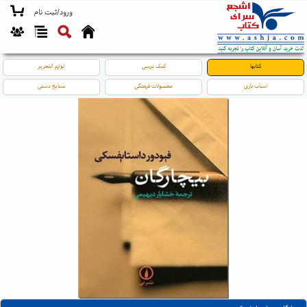
ورود/ثبت نام
کتابها
کمک درسی
لوازم التحریر
اسباب بازی
محصولات فرهنگی
صنایع دستی