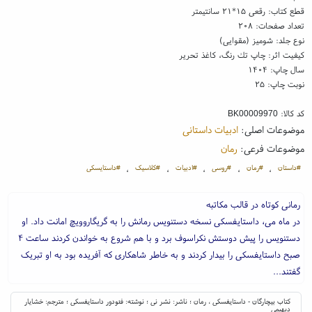
قطع کتاب: رقعی ۱۵*۲۱ سانتیمتر
تعداد صفحات: ۲۰۸
نوع جلد: شومیز (مقوایی)
کیفیت اثر: چاپ تك رنگ، کاغذ تحریر
سال چاپ: ۱۴۰۴
نوبت چاپ: ۲۵
کد کالا:
BK00009970
موضوعات اصلی:
ادبیات داستانی
موضوعات فرعی:
رمان
#داستان
#رمان
#روسی
#ادبیات
#کلاسیک
#داستایسکی
،
،
،
،
،
رمانی کوتاه در قالب مکاتبه
در ماه می، داستایفسکی نسخه دستنویس رمانش را به گریگاروویچ امانت داد. او
دستنویس را پیش دوستش نکراسوف برد و با هم شروع به خواندن کردند ساعت ۴
صبح داستایفسکی را بیدار کردند و به خاطر شاهکاری که آفریده بود به او تبریک
گفتند...
کتاب بیچارگان - داستایفسکی ، رمان ؛ ناشر: نشر نی ؛ نوشته: فئودور داستایفسکی ؛ مترجم: خشایار
دیهیمی