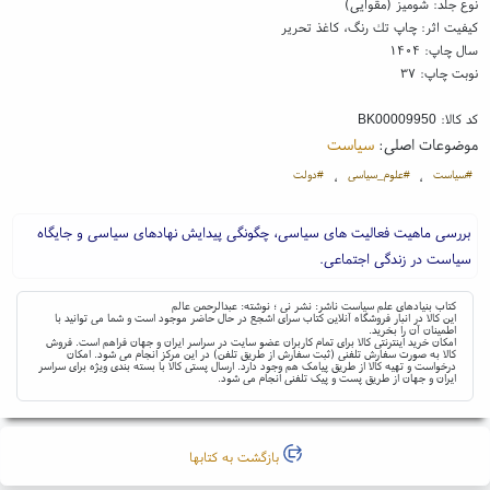
نوع جلد: شومیز (مقوایی)
کیفیت اثر: چاپ تك رنگ، کاغذ تحریر
سال چاپ: ۱۴۰۴
نوبت چاپ: ۳۷
کد کالا:
BK00009950
موضوعات اصلی:
سیاست
#سیاست
#علوم_سیاسی
#دولت
،
،
بررسی ماهیت فعالیت های سیاسی، چگونگی پیدایش نهادهای سیاسی و جایگاه
سیاست در زندگی اجتماعی.
کتاب بنیادهای علم سیاست ناشر: نشر نی ؛ نوشته: عبدالرحمن عالم
این کالا در انبار فروشگاه آنلاین کتاب سرای اشجع در حال حاضر موجود است و شما می توانید با
اطمینان آن را بخرید.
امکان خرید اینترنتی کالا برای تمام کاربران عضو سایت در سراسر ایران و جهان فراهم است. فروش
کالا به صورت سفارش تلفنی (ثبت سفارش از طریق تلفن) در این مرکز انجام می شود. امکان
درخواست و تهیه کالا از طریق پیامک هم وجود دارد. ارسال پستی کالا با بسته بندی ویژه برای سراسر
ایران و جهان از طریق پست و پیک تلفنی انجام می شود.
بازگشت به کتابها