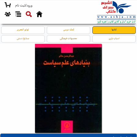
ورود/ثبت نام
کتابها
کمک درسی
لوازم التحریر
اسباب بازی
محصولات فرهنگی
صنایع دستی