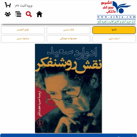
ورود/ثبت نام
کتابها
کمک درسی
لوازم التحریر
اسباب بازی
محصولات فرهنگی
صنایع دستی