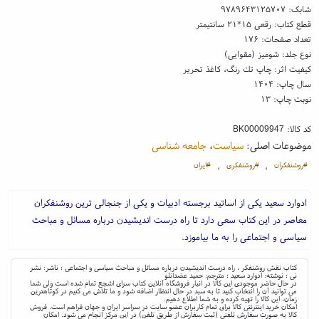
شابک:
۹۷۸۹۶۴۳۱۲۵۷۰۷
قطع کتاب: رقعی ۱۵*۲۱ سانتیمتر
تعداد صفحات: ۱۷۶
نوع جلد: شومیز (مقوایی)
کیفیت اثر: چاپ تك رنگ، کاغذ تحریر
سال چاپ: ۱۴۰۴
نوبت چاپ: ۱۳
کد کالا:
BK00009947
موضوعات اصلی:
سیاست
،
جامعه شناسی
#روشنفکران
#روشنفکری
#ایران
،
،
ادوارد سعید یکی از اساتید برجسته ادبیات و یکی از جنجالی ترین روشنفکران
معاصر در این کتاب سعی دارد تا راه درست اندیشیدن درباره مسائل و مباحث
سیاسی و اجتماعی را به ما بیاموزد.
کتاب نقش روشنفکر ، راه درست اندیشیدن درباره مسائل و مباحث سیاسی و اجتماعی ؛ ناشر: نشر
نی ؛ نوشته: ادوارد سعید ؛ مترجم: حمید عضدانلو
در حال حاضر موجودی این کالا در انبار فروشگاه آنلاین کتاب سرای اشجع تمام شده است ولی شما
می توانید آن را انتخاب کنید تا به سبد در حال انتظار اضافه شود و ما تلاش می کنیم در کوتاهترین
زمان، این کالا را تهیه کرده و به شما اطلاع دهیم.
امکان خرید اینترنتی کالا برای تمام کاربران عضو سایت در سراسر ایران و جهان فراهم است. فروش
کالا به صورت سفارش تلفنی (ثبت سفارش از طریق تلفن) در این مرکز انجام می شود. امکان