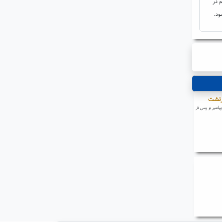
م در
ود.
زرتشت
امبر و پس از