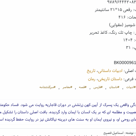
۹۷۸۹۶۴۴۴۲۰۸
۱*۲۱ سانتیمتر
ت: ۴۱۶
شومیز (مقوایی)
: چاپ تك رنگ، کاغذ تحریر
۱۴
 ۳۱
BK000096
 اصلی:
ادبیات داستانی
،
تاریخ
 فرعی:
داستان تاریخی
،
رمان
#ادبیات
#داستان
#فارسی
#قصه
#معاصر
#سرگذشتنامه
،
،
،
،
،
دگی واقعی یک پسرک از آیین کهن زرتشتی در دوران قاجاریه روایت می شود. فساد حکومت
صیبت و مظلمه ای که بر یک انسان با ایمان وارد گردیده، بافت اصلی داستان را تشکیل م
ای روحی او، و نیروی ایمان او به سنت های دیرینه نیاکانش نیز در روایت حفظ گردیده ا
 ؛ نوشته: اسماعیل فصیح