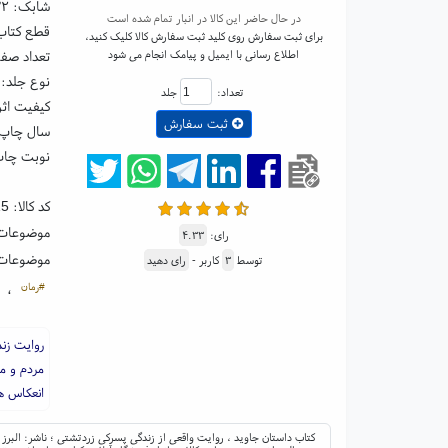
شابک:
۳۲
در حال حاضر این کالا در انبار تمام شده است
قطع کتاب: رقعی ۵
برای ثبت سفارش روی کلید ثبت سفارش کالا کلیک کنید،
اطلاع رسانی با ایمیل و پیامک انجام می شود
تعداد صفحا
نوع جلد: 
تعداد:
جلد
کیفیت اثر
ثبت سفارش
سال چاپ: ۰۴
نوبت چاپ:
کد کالا:
15
موضوعات
رای:
۴.۳۳
موضوعات
توسط
۳
کاربر -
رای دهید
#رمان
،
روایت زن
مردم و م
انعکاس ه
کتاب داستان جاوید ، روایت واقعی از زندگی پسرکی زردتشتی ؛ ناشر: البرز