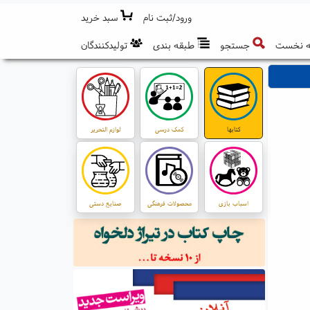
ورود/ثبت نام
سبد خرید
 نخست
جستجو
طبقه بندی
تولیدکنندگان
کتابها
کمک درسی
لوازم التحریر
اسباب بازی
محصولات فرهنگی
صنایع دستی