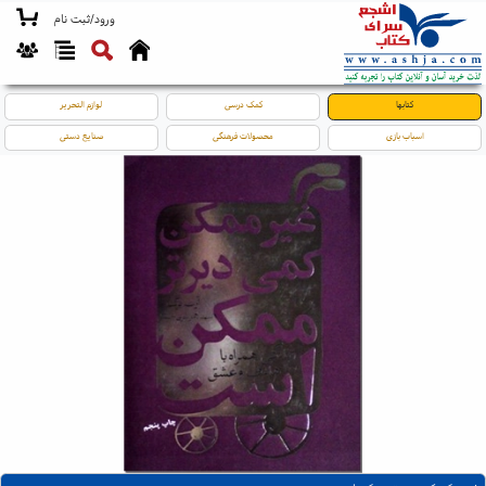
ورود/ثبت نام
کتابها
کمک درسی
لوازم التحریر
اسباب بازی
محصولات فرهنگی
صنایع دستی