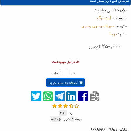
غیرممکن کمی دیرتر ممکن است
روان شناسی موفقیت
نویسنده:
آرت برگ
مترجم:
سهیلا موسوی رضوی
ناشر:
درسا
۲۵۰,۰۰۰
تومان
کالا در انبار موجود است
تعداد:
جلد
اضافه به سبد خرید
رای:
۳.۵۰
توسط
۲
کاربر -
رای دهید
شابک:
۹۷۸۹۶۴۶۱۰۴۶۵۵