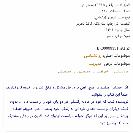
قطع کتاب: رقعی ۱۵*۲۱ سانتیمتر
تعداد صفحات: ۲۸۰
نوع جلد: شومیز (مقوایی)
کیفیت اثر: چاپ تك رنگ، کاغذ تحریر
سال چاپ: ۱۴۰۳
نوبت چاپ: دهم
کد کالا:
BK00009351
موضوعات اصلی:
روانشناسی
موضوعات فرعی:
مدیریت
#روانشناسی
#موفقیت
#خودسازی
#خودشناسی
،
،
،
اگر احساس میکنید که هیچ راهی برای حل مشکل و فائق شدن بر اندوه تان ندارید،
حتماً این کتاب را بخوانید.
نویسنده کتاب که خود در حادثه رانندگی هر دو پای خود را از دست داد ... بدون
کمک دیگران توانست معنای تازه ای به زندگی خود بدهد... حتی علیرغم اعتقاد
پزشکان مبنی بر این که هرگز نخواهد توانست ازدواج کند، اکنون در زندگی مشترک
خود ۲ بچه نیز دارد...