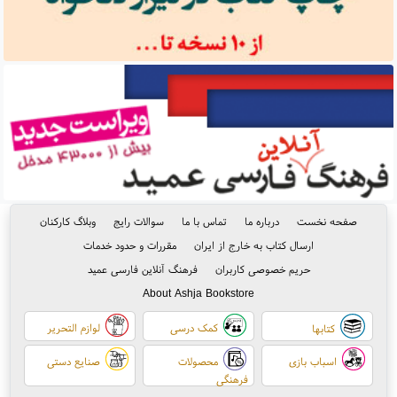
صفحه نخست
درباره ما
تماس با ما
سوالات رایج
وبلاگ کارکنان
ارسال کتاب به خارج از ایران
مقررات و حدود خدمات
حریم خصوصی کاربران
فرهنگ آنلاین فارسی عمید
About Ashja Bookstore
کمک درسی
لوازم التحریر
کتابها
اسباب بازی
محصولات
صنایع دستی
فرهنگی