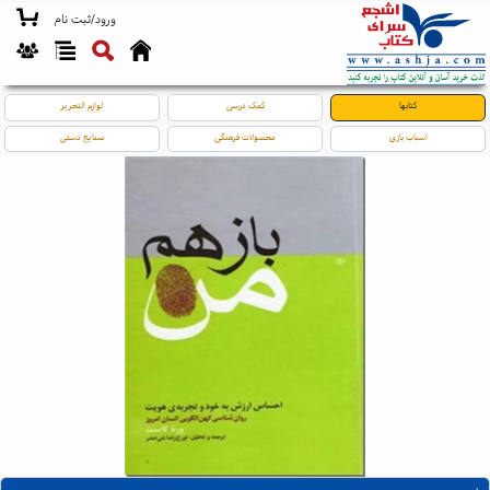
ورود/ثبت نام
کتابها
کمک درسی
لوازم التحریر
اسباب بازی
محصولات فرهنگی
صنایع دستی