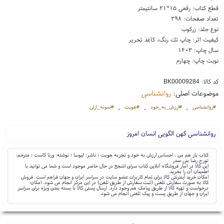
قطع کتاب: رقعی ۱۵*۲۱ سانتیمتر
تعداد صفحات: ۲۹۸
نوع جلد: زرکوب
کیفیت اثر: چاپ تك رنگ، کاغذ تحریر
سال چاپ: ۱۴۰۳
نوبت چاپ: چهارم
کد کالا:
BK00009284
موضوعات اصلی:
روانشناسی
#روانشناسی
#ارزش_به_خود
#هویت
#نمونه_ازلی
،
،
،
روانشناسی کهن الگویی انسان امروز
کتاب باز هم من ، احساس ارزش به خود و تجربه هویت ؛ ناشر: لیوسا ؛ نوشته: ورنا کاست ؛ مترجم:
تورج رضا بنی صدر
این کالا در انبار فروشگاه آنلاین کتاب سرای اشجع در حال حاضر موجود است و شما می توانید با
اطمینان آن را بخرید.
امکان خرید اینترنتی کالا برای تمام کاربران عضو سایت در سراسر ایران و جهان فراهم است. فروش
کالا به صورت سفارش تلفنی (ثبت سفارش از طریق تلفن) در این مرکز انجام می شود. امکان
درخواست و تهیه کالا از طریق پیامک هم وجود دارد. ارسال پستی کالا با بسته بندی ویژه برای سراسر
ایران و جهان از طریق پست و پیک تلفنی انجام می شود.