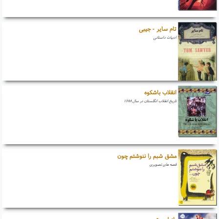
تام سایر - جیبی
ادبیات داستانی
انقلاب باشکوه
تاریخ انقلاب انگلستان در سال ۱۶۸۸
مشق شبم را ننوشتم چون
قصه های تصویری