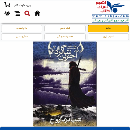
ورود/ثبت نام
کتابها
کمک درسی
لوازم التحریر
اسباب بازی
محصولات فرهنگی
صنایع دستی