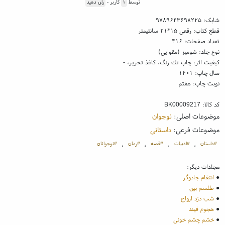
توسط
۱
کاربر -
رای دهید
شابک:
۹۷۸۹۶۴۳۶۹۸۲۲۵
قطع کتاب: رقعی ۱۵*۲۱ سانتیمتر
تعداد صفحات: ۴۱۶
نوع جلد: شومیز (مقوایی)
کیفیت اثر: چاپ تك رنگ، کاغذ تحریر، -
سال چاپ: ۱۴۰۱
نوبت چاپ: هفتم
کد کالا:
BK00009217
موضوعات اصلی:
نوجوان
موضوعات فرعی:
داستانی
#داستان
#ادبیات
#قصه
#رمان
#نوجوانان
،
،
،
،
مجلدات دیگر:
●
انتقام جادوگر
●
طلسم بین
●
شب دزد ارواح
●
هجوم فیند
●
خشم چشم خونی