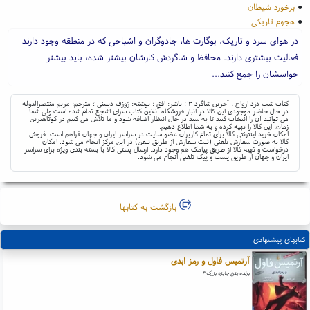
●
برخورد شیطان
●
هجوم تاریکی
در هوای سرد و تاریک، بوگارت ها، جادوگران و اشباحی که در منطقه وجود دارند
فعالیت بیشتری دارند. محافظ و شاگردش کارشان بیشتر شده، باید بیشتر
حواسشان را جمع کنند...
کتاب شب دزد ارواح ، آخرین شاگرد ۳ ؛ ناشر: افق ؛ نوشته: ژوزف دیلینی ؛ مترجم: مریم منتصرالدوله
در حال حاضر موجودی این کالا در انبار فروشگاه آنلاین کتاب سرای اشجع تمام شده است ولی شما
می توانید آن را انتخاب کنید تا به سبد در حال انتظار اضافه شود و ما تلاش می کنیم در کوتاهترین
زمان، این کالا را تهیه کرده و به شما اطلاع دهیم.
امکان خرید اینترنتی کالا برای تمام کاربران عضو سایت در سراسر ایران و جهان فراهم است. فروش
کالا به صورت سفارش تلفنی (ثبت سفارش از طریق تلفن) در این مرکز انجام می شود. امکان
درخواست و تهیه کالا از طریق پیامک هم وجود دارد. ارسال پستی کالا با بسته بندی ویژه برای سراسر
ایران و جهان از طریق پست و پیک تلفنی انجام می شود.
بازگشت به کتابها
کتابهای پیشنهادی
آرتمیس فاول و رمز ابدی
برنده پنج جایزه بزرگ ۳