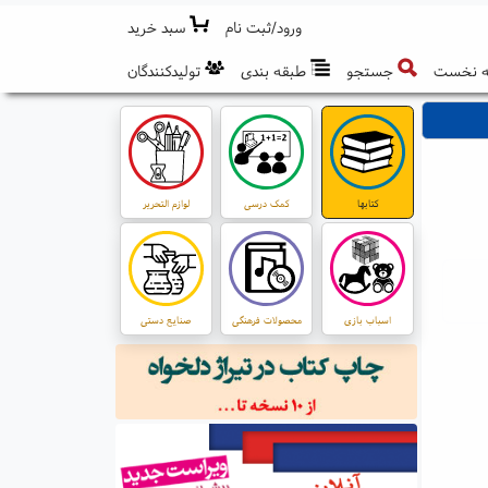
ورود/ثبت نام
سبد خرید
 نخست
جستجو
طبقه بندی
تولیدکنندگان
کتابها
کمک درسی
لوازم التحریر
اسباب بازی
محصولات فرهنگی
صنایع دستی