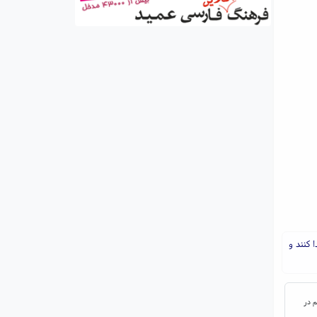
 کنند و
م در