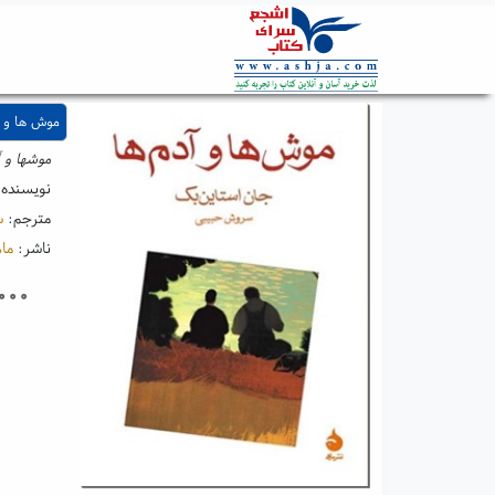
موش ها و آ
موشها و آ
نویسنده
مترجم:
س
ناشر:
ما
۰۰۰