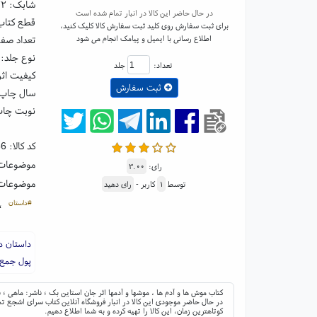
شابک:
۲۲
در حال حاضر این کالا در انبار تمام شده است
قطع کتاب: جیبی 
برای ثبت سفارش روی کلید ثبت سفارش کالا کلیک کنید،
اطلاع رسانی با ایمیل و پیامک انجام می شود
تعداد صفحا
نوع جلد: 
تعداد:
جلد
کیفیت اثر
ثبت سفارش
سال چاپ: ۰۴
نوبت چاپ:
کد کالا:
86
موضوعات
رای:
۳.۰۰
موضوعات
توسط
۱
کاربر -
رای دهید
#داستان
،
داستان دو
پول جمع ک
کتاب موش ها و آدم ها ، موشها و آدمها اثر جان استاین بک ؛ ناشر: ماهی 
در حال حاضر موجودی این کالا در انبار فروشگاه آنلاین کتاب سرای اشجع تم
کوتاهترین زمان، این کالا را تهیه کرده و به شما اطلاع دهیم.