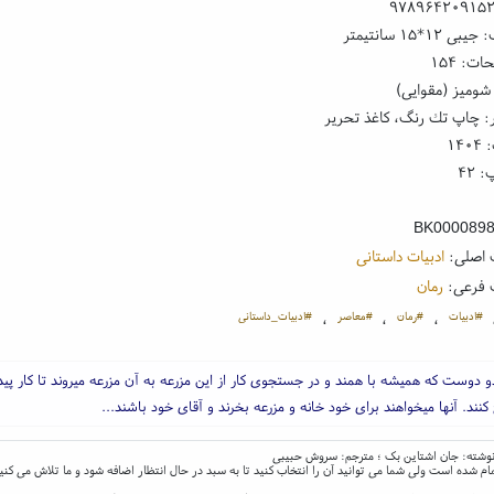
۹۷۸۹۶۴۲۰۹۱۵
۱۲*۱۵ سانتیمتر
ت: ۱۵۴
شومیز (مقوایی)
: چاپ تك رنگ، کاغذ تحریر
۱۴
 ۴۲
BK000089
 اصلی:
ادبیات داستانی
 فرعی:
رمان
#ادبیات
#رمان
#معاصر
#ادبیات_داستانی
،
،
،
 دوست که همیشه با همند و در جستجوی کار از این مزرعه به آن مزرعه میروند تا کار پیدا
نند. آنها میخواهند برای خود خانه و مزرعه بخرند و آقای خود باشند...
؛ نوشته: جان اشتاین بک ؛ مترجم: سروش حبیبی
ام شده است ولی شما می توانید آن را انتخاب کنید تا به سبد در حال انتظار اضافه شود و ما تلاش می کنی