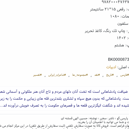
۹۷۸۲۰۰۰۴۷۶۳
۱*۲۱ سانتیمتر
: ۱۰۸۰
 سلفون
: چاپ تك رنگ، کاغذ تحریر
۱۴
پ: هشتم
BK000087
 اصلی:
ادبیات
#فارسی
#تاریخ
#نقد
#مجموعه_ها
#شاعران_ایرانی
#تفسیر
،
،
،
،
،
 ضیافت پادشاهانی است که تخت آنان دلهای مردم و تاج آنان هنر ملکوتی و آسمانی شعر
ت. پادشاهانی که بدون هیچ سپاه و لشکری بلندترین قله های زیبایی و حکمت را به زیر 
ده اند و شگفت انیگزترین قلعه ها و قصرهای حکومت را به تصرف خویش درآورده اند...
و شما می توانید با اطمینان آن را بخرید.
و جهان فراهم است. فروش کالا به صورت سفارش تلفنی (ثبت سفارش از طریق تلفن) در این مرکز انجام می ش