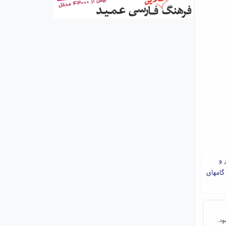
 و
گامهای
ود.