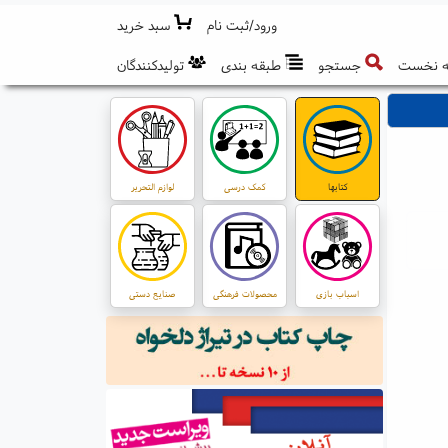
ورود/ثبت نام
سبد خرید
 نخست
جستجو
طبقه بندی
تولیدکنندگان
کتابها
کمک درسی
لوازم التحریر
اسباب بازی
محصولات فرهنگی
صنایع دستی