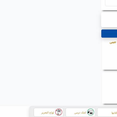
 جیبی
کمک درسی
لوازم التحریر
تابها