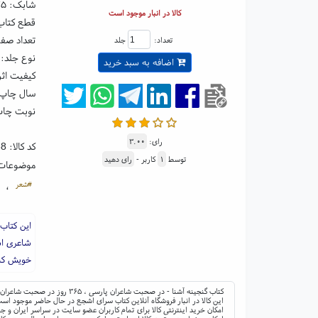
شابک:
۷۵
کالا در انبار موجود است
قطع کتاب: رقعی ۵
تعداد صفحات
تعداد:
جلد
نوع جلد:
اضافه به سبد خرید
کیفیت اثر
سال چاپ: ۰۲
نوبت چا
رای:
۳.۰۰
کد کالا:
38
توسط
۱
کاربر -
رای دهید
موضوعات
#شعر
،
این کتاب
شاعری اس
خویش کشی
کتاب گنجینه آشنا - در صحبت شاعران پارسی ، ۳۶۵ روز در صحبت شاعران پارسی گو ؛ ناشر: سخن ؛ نوشته: حسین الهی قمشه ای
این کالا در انبار فروشگاه آنلاین کتاب سرای اشجع در حال حاضر موجود است 
امکان خرید اینترنتی کالا برای تمام کاربران عضو سایت در سراسر ایران 