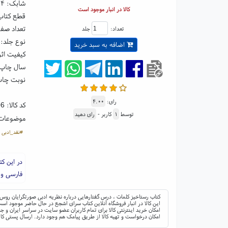
شابک:
۷۴
کالا در انبار موجود است
قطع کتاب: رقعی ۵
تعداد صفحا
تعداد:
جلد
نوع جلد: 
اضافه به سبد خرید
کیفیت اثر
سال چاپ: ۰۳
نوبت چاپ
رای:
۴.۰۰
کد کالا:
06
توسط
۱
کاربر -
رای دهید
موضوعات
#نقد_ادبی
در این ک
فارسی و ت
کتاب رستاخیز کلمات ، درس گفتارهایی درباره نظریه ادبی صورتگرایان رو
این کالا در انبار فروشگاه آنلاین کتاب سرای اشجع در حال حاضر موجود است 
امکان خرید اینترنتی کالا برای تمام کاربران عضو سایت در سراسر ایران 
امکان درخواست و تهیه کالا از طریق پیامک هم وجود دارد. ارسال پستی کال