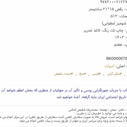
۹۷۸۲۰۰۰۶۱۲۶
۱*۲۱ سانتیمتر
ت: ۵۱۲
شومیز (مقوایی)
: چاپ تك رنگ، کاغذ تحریر
۱۴
: هفتم
BK000087
 اصلی:
ادبیات
#شکل_گرایی
#فارسی
#بدیع
#ادبیات_تطبیقی
،
،
،
،
تاب با جریان صورتگرایی روسی و تأثیر آن بر جهانیان از منظری که بخش اعظم شواهد آن از
اریخ اجتماعی ایران مایه گرفته، آشنا خواهیم شد.
س ؛ ناشر: سخن ؛ نوشته: محمدرضا شفیعی کدکنی
و شما می توانید با اطمینان آن را بخرید.
و جهان فراهم است. فروش کالا به صورت سفارش تلفنی (ثبت سفارش از طریق تلفن) در این مرکز انجام می ش
ا با بسته بندی ویژه برای سراسر ایران و جهان از طریق پست و پیک تلفنی انجام می شود.