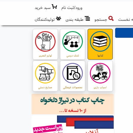
ورود/ثبت نام
سبد خرید
 نخست
جستجو
طبقه بندی
تولیدکنندگان
کتابها
کمک درسی
لوازم التحریر
اسباب بازی
محصولات فرهنگی
صنایع دستی