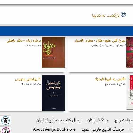
بازگشت به کتابها
سرخ گلی غنچه مثال - مخزن الاسرار
درباره زبان - دکتر باطنی
گزیده ای از مخزن الاسرار نظامی
مجموعه مقالات
نگاهی به فروغ فرخزاد
تا روشنایی بنویس
زندگی و زمانه فروغ
هزار توی نوشتن ۲
والات رایج
وبلاگ کارکنان
ارسال کتاب به خارج از ایران
ک
ن
فرهنگ آنلاین فارسی عمید
About Ashja Bookstore
اس