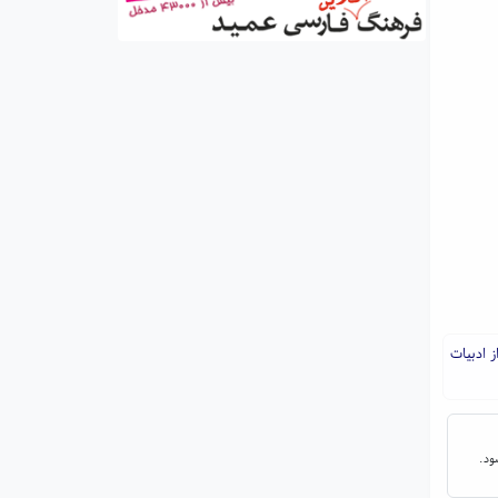
 ادبیات
ود.