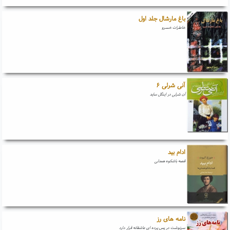
باغ مارشال جلد اول
خاطرات خسرو
آنی شرلی ۶
آن شرلی در اینگل ساید
ادام بید
قصه باشکوه همدلی
نامه های رز
سرنوشت در پس پرده ای عاشقانه قرار دارد