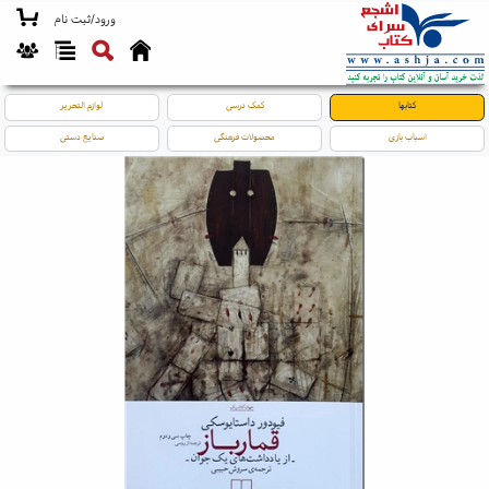
ورود/ثبت نام
کتابها
کمک درسی
لوازم التحریر
اسباب بازی
محصولات فرهنگی
صنایع دستی