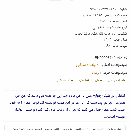
شابک:
۹۷۸۶۰۰۲۲۹۱۸۲۰
قطع کتاب: رقعی ۱۵*۲۱ سانتیمتر
تعداد صفحات: ۲۱۵
نوع جلد: شومیز (مقوایی)
کیفیت اثر: چاپ تك رنگ، کاغذ تحریر
سال چاپ: ۱۴۰۴
نوبت چاپ: ۶۸
کد کالا:
BK00008641
موضوعات اصلی:
ادبیات داستانی
موضوعات فرعی:
رمان
#ادبیات_روسی
#رمان
#داستان
#داستایفسکی
،
،
،
اتاقکی در طبقه چهارم هتل به من داده اند. این جا همه می دانند که من جزء
همراهان ژنرالم. پیداست که این ها در این مدت توانسته اند توجه همه را به خود
جلب کنند. همه خیال می کنند که ژنرال از ارباب های کله گنده و بسیار پولدار
روسیه است...
کتاب قمارباز - داستایفسکی ، از یادداشتهای یک جوان ؛ ناشر: چشمه ؛ نوشته: فئودور داستایفسکی ؛