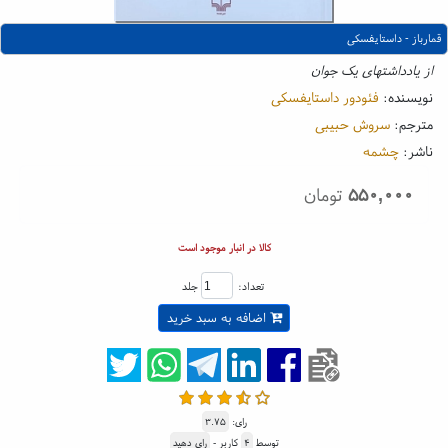
قمارباز - داستایفسکی
از یادداشتهای یک جوان
نویسنده:
فئودور داستایفسکی
مترجم:
سروش حبیبی
ناشر:
چشمه
۵۵۰,۰۰۰
تومان
کالا در انبار موجود است
تعداد:
جلد
اضافه به سبد خرید
رای:
۳.۷۵
توسط
۴
کاربر -
رای دهید