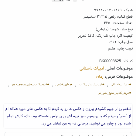
شابک:
۹۷۸۲۰۰۱۲۱۱۸۶۹
قطع کتاب: رقعی ۱۵*۲۱ سانتیمتر
تعداد صفحات: ۴۳۵
نوع جلد: شومیز (مقوایی)
کیفیت اثر: چاپ تك رنگ، کاغذ تحریر
سال چاپ: ۱۴۰۱
نوبت چاپ: هفتم
کد کالا:
BK00008625
موضوعات اصلی:
ادبیات داستانی
موضوعات فرعی:
رمان
#ادبیات_داستانی
#خرید_اینترنتی_کتاب
#رمان_خارجی
#خرید_کتاب_های_جوجو_مویز
،
،
،
،
#خرید_کتاب_هنوز_هم_من
تلفنم رو از جیبم کشیدم بیرون و عکس ها رو رد کردم تا به عکس های مورد علاقه ام
از "سم" رسیدم که با یونیفرم سبز تیره اش روی تراس نشسته بود. تازه کارش تمام
شده بود و چای می نوشید، درحالی که به من لبخند می زد.