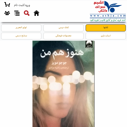
ورود/ثبت نام
کتابها
کمک درسی
لوازم التحریر
اسباب بازی
محصولات فرهنگی
صنایع دستی