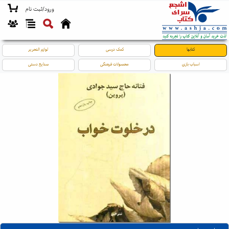
ورود/ثبت نام
کتابها
کمک درسی
لوازم التحریر
اسباب بازی
محصولات فرهنگی
صنایع دستی