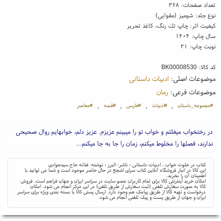
تعداد صفحات: ۳۶۸
نوع جلد: شومیز (مقوایی)
کیفیت اثر: چاپ تك رنگ، کاغذ تحریر
سال چاپ: ۱۴۰۴
نوبت چاپ: ۲۱
کد کالا:
BK00008530
موضوعات اصلی:
ادبیات داستانی
موضوعات فرعی:
رمان
#مجموعه_داستان
#ادبیات
#فارسی
#قصه
#معاصر
،
،
،
،
در رختخواب میغلتم و خواب تو را میبینم عزیزم. عزیز دلم، خوابهایم روال صحیحی
ندارند، فصلها را مخلوط میکنم، زمان را جا به جا میکنم...
کتاب در خلوت خواب ، ادبیات داستانی ؛ ناشر: البرز ؛ نوشته: فتانه حاج سیدجوادی
این کالا در انبار فروشگاه آنلاین کتاب سرای اشجع در حال حاضر موجود است و شما می توانید با
اطمینان آن را بخرید.
امکان خرید اینترنتی کالا برای تمام کاربران عضو سایت در سراسر ایران و جهان فراهم است. فروش
کالا به صورت سفارش تلفنی (ثبت سفارش از طریق تلفن) در این مرکز انجام می شود. امکان
درخواست و تهیه کالا از طریق پیامک هم وجود دارد. ارسال پستی کالا با بسته بندی ویژه برای سراسر
ایران و جهان از طریق پست و پیک تلفنی انجام می شود.