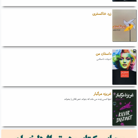
زرد خاکستری
داستان من
ادبیات داستانی
غریزه مرگبار
تنها کسی زنده می ماند که بتواند ذهن قاتل را بخواند