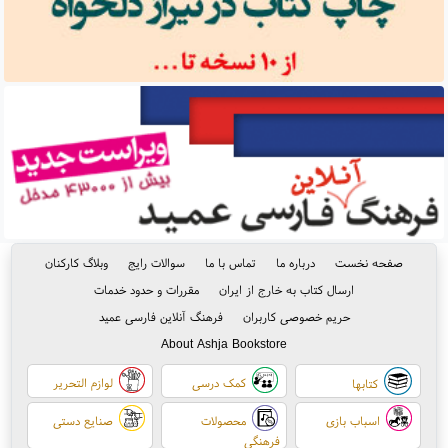
صفحه نخست
درباره ما
تماس با ما
سوالات رایج
وبلاگ کارکنان
ارسال کتاب به خارج از ایران
مقررات و حدود خدمات
حریم خصوصی کاربران
فرهنگ آنلاین فارسی عمید
About Ashja Bookstore
کمک درسی
لوازم التحریر
کتابها
اسباب بازی
محصولات
صنایع دستی
فرهنگی