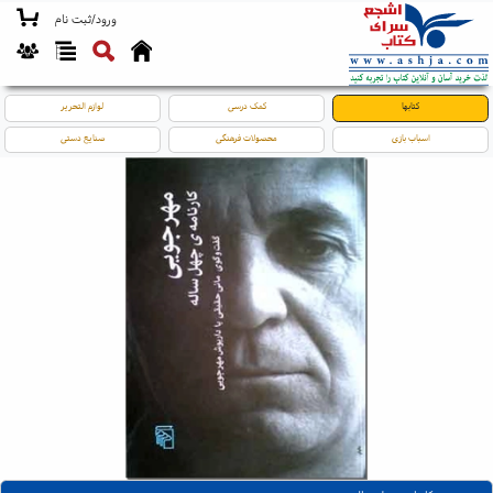
ورود/ثبت نام
کتابها
کمک درسی
لوازم التحریر
اسباب بازی
محصولات فرهنگی
صنایع دستی