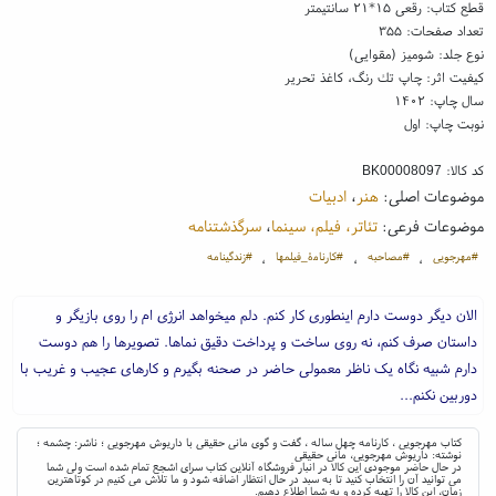
قطع کتاب: رقعی ۱۵*۲۱ سانتیمتر
تعداد صفحات: ۳۵۵
نوع جلد: شومیز (مقوایی)
کیفیت اثر: چاپ تك رنگ، کاغذ تحریر
سال چاپ: ۱۴۰۲
نوبت چاپ: اول
کد کالا:
BK00008097
موضوعات اصلی:
هنر
،
ادبیات
موضوعات فرعی:
تئاتر، فیلم، سینما
،
سرگذشتنامه
#مهرجویی
#مصاحبه
#کارنامۀ_فیلمها
#زندگینامه
،
،
،
الان دیگر دوست دارم اینطوری کار کنم. دلم میخواهد انرژی ام را روی بازیگر و
داستان صرف کنم، نه روی ساخت و پرداخت دقیق نماها. تصویرها را هم دوست
دارم شبیه نگاه یک ناظر معمولی حاضر در صحنه بگیرم و کارهای عجیب و غریب با
دوربین نکنم...
کتاب مهرجویی ، کارنامه چهل ساله ، گفت و گوی مانی حقیقی با داریوش مهرجویی ؛ ناشر: چشمه ؛
نوشته: داریوش مهرجویی، مانی حقیقی
در حال حاضر موجودی این کالا در انبار فروشگاه آنلاین کتاب سرای اشجع تمام شده است ولی شما
می توانید آن را انتخاب کنید تا به سبد در حال انتظار اضافه شود و ما تلاش می کنیم در کوتاهترین
زمان، این کالا را تهیه کرده و به شما اطلاع دهیم.