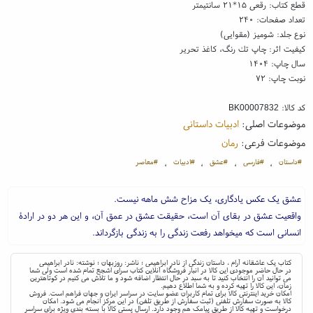
قطع کتاب: رقعی ۱۵*۲۱ سانتیمتر
تعداد صفحات: ۲۴۰
نوع جلد: شومیز (مقوایی)
کیفیت اثر: چاپ تك رنگ، کاغذ تحریر
سال چاپ: ۱۴۰۴
نوبت چاپ: ۷۲
کد کالا:
BK00007832
موضوعات اصلی:
ادبیات داستانی
موضوعات فرعی:
رمان
#داستان
#فارسی
#عشق
#ادبیات
#معاصر
،
،
،
،
عشق یک عکس یادگاری، یک مزاح شش ماهه نیست.
واقعیت عشق در بقای آن است، حقیقت عشق در عمق آن، و این هر دو در ارادۀ
انسانی است که میخواهد رفعت زندگی را به زندگی بازگرداند.
کتاب یک عاشقانه آرام ، داستان زندگی از نادر ابراهیمی ؛ ناشر: روزبهان ؛ نوشته: نادر ابراهیمی
در حال حاضر موجودی این کالا در انبار فروشگاه آنلاین کتاب سرای اشجع تمام شده است ولی شما
می توانید آن را انتخاب کنید تا به سبد در حال انتظار اضافه شود و ما تلاش می کنیم در کوتاهترین
زمان، این کالا را تهیه کرده و به شما اطلاع دهیم.
امکان خرید اینترنتی کالا برای تمام کاربران عضو سایت در سراسر ایران و جهان فراهم است. فروش
کالا به صورت سفارش تلفنی (ثبت سفارش از طریق تلفن) در این مرکز انجام می شود. امکان
درخواست و تهیه کالا از طریق پیامک هم وجود دارد. ارسال پستی کالا با بسته بندی ویژه برای سراسر