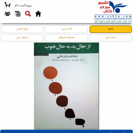
ورود/ثبت نام
کتابها
کمک درسی
لوازم التحریر
اسباب بازی
محصولات فرهنگی
صنایع دستی