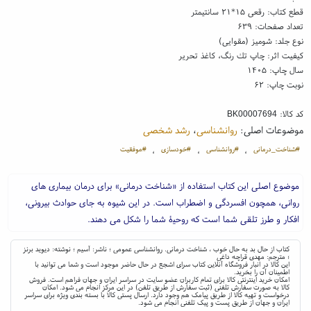
قطع کتاب: رقعی ۱۵*۲۱ سانتیمتر
تعداد صفحات: ۶۳۹
نوع جلد: شومیز (مقوایی)
کیفیت اثر: چاپ تك رنگ، کاغذ تحریر
سال چاپ: ۱۴۰۵
نوبت چاپ: ۶۲
کد کالا:
BK00007694
موضوعات اصلی:
روانشناسی
،
رشد شخصی
#شناخت_درمانی
#روانشناسی
#خودسازی
#موفقیت
،
،
،
موضوع اصلی این کتاب استفاده از «شناخت درمانی» برای درمان بیماری های
روانی، همچون افسردگی و اضطراب است. در این شیوه به جای حوادث بیرونی،
افکار و طرز تلقی شما است که روحیۀ شما را شکل می دهند.
کتاب از حال بد به حال خوب ، شناخت درمانی. روانشناسی عمومی ؛ ناشر: آسیم ؛ نوشته: دیوید برنز
؛ مترجم: مهدی قراچه داغی
این کالا در انبار فروشگاه آنلاین کتاب سرای اشجع در حال حاضر موجود است و شما می توانید با
اطمینان آن را بخرید.
امکان خرید اینترنتی کالا برای تمام کاربران عضو سایت در سراسر ایران و جهان فراهم است. فروش
کالا به صورت سفارش تلفنی (ثبت سفارش از طریق تلفن) در این مرکز انجام می شود. امکان
درخواست و تهیه کالا از طریق پیامک هم وجود دارد. ارسال پستی کالا با بسته بندی ویژه برای سراسر
ایران و جهان از طریق پست و پیک تلفنی انجام می شود.