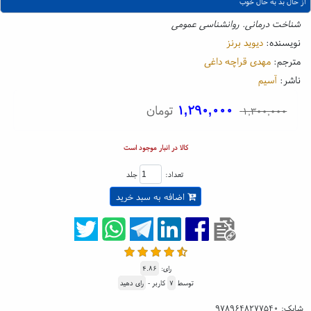
از حال بد به حال خوب
شناخت درمانی. روانشناسی عمومی
نویسنده:
دیوید برنز
مترجم:
مهدی قراچه داغی
ناشر:
آسیم
۱,۲۹۰,۰۰۰
تومان
۱,۳۰۰,۰۰۰
کالا در انبار موجود است
تعداد:
جلد
اضافه به سبد خرید
رای:
۴.۸۶
توسط
۷
کاربر -
رای دهید
شابک:
۹۷۸۹۶۴۸۲۷۷۵۴۰