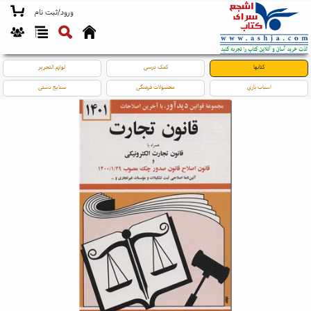
ورود/ثبت نام
کتابها
کمک درسی
لوازم التحریر
اسباب بازی
محصولات فرهنگی
صنایع دستی