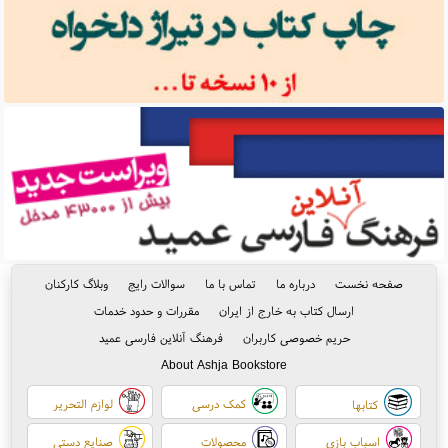
صفحه نخست
درباره ما
تماس با ما
سوالات رایج
وبلاگ کارکنان
ارسال کتاب به خارج از ایران
مقررات و حدود خدمات
حریم خصوصی کاربران
فرهنگ آنلاین فارسی عمید
About Ashja Bookstore
کمک درسی
لوازم التحریر
کتابها
اسباب بازی
محصولات
صنایع دستی