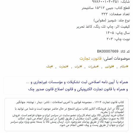
شابک:
۹۷۸۶۰۰۱۰۴۰۳۵۱
قطع کتاب: جیبی ۱۲*۱۵ سانتیمتر
تعداد صفحات: ۳۲۲
نوع جلد: شومیز (مقوایی)
کیفیت اثر: چاپ تك رنگ، کاغذ تحریر
سال چاپ: ۱۴۰۵
نوبت چاپ: ۲۰۳
کد کالا:
BK00007669
موضوعات اصلی:
قانون
،
تجارت
#احکام
#قوانین
#مقررات
#ایران
#تجارت
#چک
،
،
،
،
،
همراه با آیین نامه اصلاحی ثبت تشکیلات و مؤسسات غیرتجاری و ...
و همراه با قانون تجارت الکترونیکی و قانون اصلاح قانون صدور چک
کتاب قانون تجارت ۱۴۰۴ ، مجموعه قوانین با آخرین اصلاحات ؛ ناشر: دیدار ؛ نوشته: جهانگیر
منصور
این کالا در انبار فروشگاه آنلاین کتاب سرای اشجع در حال حاضر موجود است و شما می توانید با
اطمینان آن را بخرید.
امکان خرید اینترنتی کالا برای تمام کاربران عضو سایت در سراسر ایران و جهان فراهم است. فروش
کالا به صورت سفارش تلفنی (ثبت سفارش از طریق تلفن) در این مرکز انجام می شود. امکان
درخواست و تهیه کالا از طریق پیامک هم وجود دارد. ارسال پستی کالا با بسته بندی ویژه برای سراسر
ایران و جهان از طریق پست و پیک تلفنی انجام می شود.