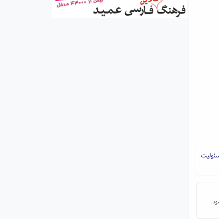
سئولیت
ود.