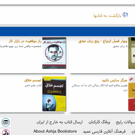
بازگشت به کتابها
چهار فصل ازدواج - پنج زبان عشق
راز موفقیت در بازار کار
۵ زبان عشق
شخصیت واقعی شما زیر چهره ظاهریتا
هرگز سازش نکنید
تجسم خلاق
طوری مذاکره کنید که انگار زندگی تان به آن بستگی
کتاب های دامیز
دارد
والات رایج
وبلاگ کارکنان
ارسال کتاب به خارج از ایران
ک
ن
فرهنگ آنلاین فارسی عمید
About Ashja Bookstore
اس