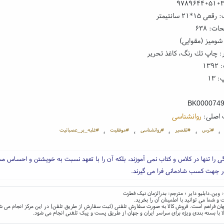
۹۷۸۹۶۴۴۰۵۱۰
۱*۲۱ سانتیمتر
ت: ۶۳۸
شومیز (مقوایی)
: چاپ تك رنگ، کاغذ تحریر
۱۳
 ۱۳
BK000074
 اصلی:
روانشناسی
#ترس
#تقصیر
#روانشناسی
#موفقیت
#غلبه_بر_عصبانیت
،
،
،
،
،
ی را تنها در کلاس و کتاب نمی آموزند، بلکه آن را با تعهد نسبت به خویشتن و احساس م
در جهت کسب شادمانی فرا می گیرند.
وین.دابلیو دایر ؛ مترجم: بدرالزمان نیک فطرت
و شما می توانید با اطمینان آن را بخرید.
و جهان فراهم است. فروش کالا به صورت سفارش تلفنی (ثبت سفارش از طریق تلفن) در این مرکز انجام می ش
ا با بسته بندی ویژه برای سراسر ایران و جهان از طریق پست و پیک تلفنی انجام می شود.