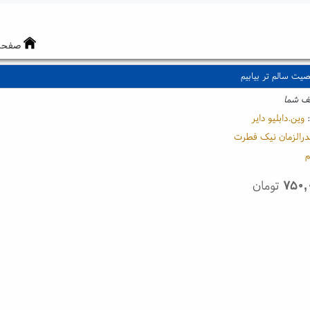
صفحه
ت سالم تر بیابیم
ف شما
:
وین.دابلیو دایر
درالزمان نیک فطرت
م
۷۵۰,
تومان