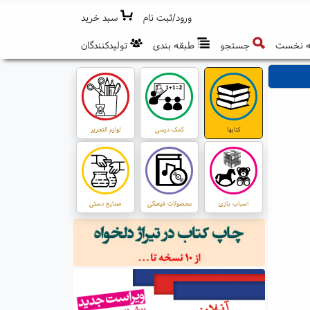
ورود/ثبت نام
سبد خرید
 نخست
جستجو
طبقه بندی
تولیدکنندگان
کتابها
کمک درسی
لوازم التحریر
اسباب بازی
محصولات فرهنگی
صنایع دستی