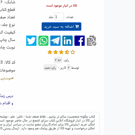
شابک:
۳۶
کالا در انبار موجود است
قطع کتاب: رقعی ۵
تعداد صفحا
تعداد:
جلد
نوع جلد: 
اضافه به سبد خرید
کیفیت اثر
سال چاپ: ۹۲
نوبت چاپ:
رای:
۳.۵۰
کد کالا:
93
توسط
۲
کاربر -
رای دهید
موضوعات
#خودسازی
درس زندگ
و اقدام 
کتاب چگونه شخصیت سالم تر بیابیم ، نقاط ضعف شما ؛ ناشر: علم ؛ نوشته: 
این کالا در انبار فروشگاه آنلاین کتاب سرای اشجع در حال حاضر موجود است 
امکان خرید اینترنتی کالا برای تمام کاربران عضو سایت در سراسر ایران 
امکان درخواست و تهیه کالا از طریق پیامک هم وجود دارد. ارسال پستی کال