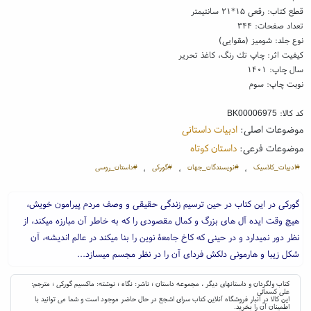
قطع کتاب: رقعی ۱۵*۲۱ سانتیمتر
تعداد صفحات: ۳۴۴
نوع جلد: شومیز (مقوایی)
کیفیت اثر: چاپ تك رنگ، کاغذ تحریر
سال چاپ: ۱۴۰۱
نوبت چاپ: سوم
کد کالا:
BK00006975
موضوعات اصلی:
ادبیات داستانی
موضوعات فرعی:
داستان کوتاه
#ادبیات_کلاسیک
#نویسندگان_جهان
#گورکی
#داستان_روسی
،
،
،
گورکی در این کتاب در حین ترسیم زندگی حقیقی و وصف مردم پیرامون خویش،
هیچ وقت ایده آل های بزرگ و کمال مقصودی را که به خاطر آن مبارزه میکند، از
نظر دور نمیدارد و در حینی که کاخ جامعۀ نوین را بنا میکند در عالم اندیشه، آن
شکل زیبا و هارمونی دلکش فردای آن را در نظر مجسم میسازد...
کتاب ولگردان و داستانهای دیگر ، مجموعه داستان ؛ ناشر: نگاه ؛ نوشته: ماکسیم گورکی ؛ مترجم:
علی کسمائی
این کالا در انبار فروشگاه آنلاین کتاب سرای اشجع در حال حاضر موجود است و شما می توانید با
اطمینان آن را بخرید.