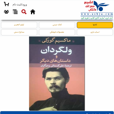
ورود/ثبت نام
کتابها
کمک درسی
لوازم التحریر
اسباب بازی
محصولات فرهنگی
صنایع دستی