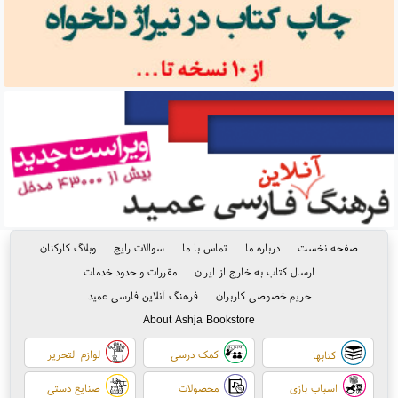
صفحه نخست
درباره ما
تماس با ما
سوالات رایج
وبلاگ کارکنان
ارسال کتاب به خارج از ایران
مقررات و حدود خدمات
حریم خصوصی کاربران
فرهنگ آنلاین فارسی عمید
About Ashja Bookstore
کمک درسی
لوازم التحریر
کتابها
اسباب بازی
محصولات
صنایع دستی