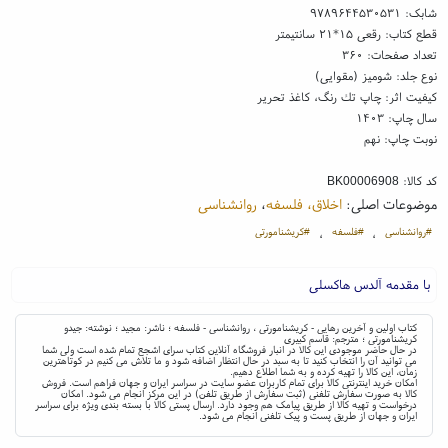
شابک:
۹۷۸۹۶۴۴۵۳۰۵۳۱
قطع کتاب: رقعی ۱۵*۲۱ سانتیمتر
تعداد صفحات: ۳۶۰
نوع جلد: شومیز (مقوایی)
کیفیت اثر: چاپ تك رنگ، کاغذ تحریر
سال چاپ: ۱۴۰۳
نوبت چاپ: نهم
کد کالا:
BK00006908
موضوعات اصلی:
اخلاق، فلسفه
،
روانشناسی
#روانشناسی
#فلسفه
#کریشنامورتی
،
،
با مقدمه آلدس هاکسلی
کتاب اولین و آخرین رهایی - کریشنامورتی ، روانشناسی - فلسفه ؛ ناشر: مجید ؛ نوشته: جیدو
کریشنامورتی ؛ مترجم: قاسم کبیری
در حال حاضر موجودی این کالا در انبار فروشگاه آنلاین کتاب سرای اشجع تمام شده است ولی شما
می توانید آن را انتخاب کنید تا به سبد در حال انتظار اضافه شود و ما تلاش می کنیم در کوتاهترین
زمان، این کالا را تهیه کرده و به شما اطلاع دهیم.
امکان خرید اینترنتی کالا برای تمام کاربران عضو سایت در سراسر ایران و جهان فراهم است. فروش
کالا به صورت سفارش تلفنی (ثبت سفارش از طریق تلفن) در این مرکز انجام می شود. امکان
درخواست و تهیه کالا از طریق پیامک هم وجود دارد. ارسال پستی کالا با بسته بندی ویژه برای سراسر
ایران و جهان از طریق پست و پیک تلفنی انجام می شود.