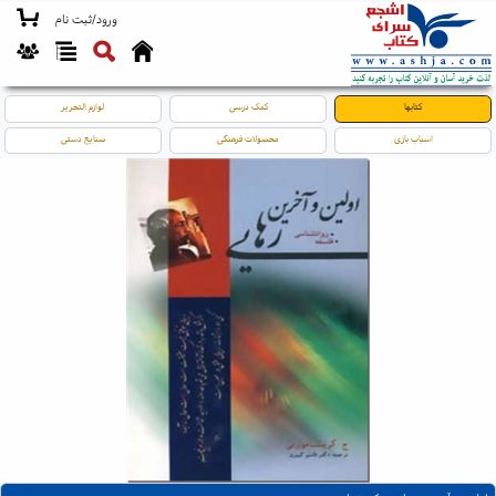
ورود/ثبت نام
کتابها
کمک درسی
لوازم التحریر
اسباب بازی
محصولات فرهنگی
صنایع دستی