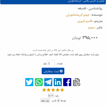
اولین و آخرین رهایی - کریشنامورتی
روانشناسی - فلسفه
نویسنده:
جیدو کریشنامورتی
مترجم:
قاسم کبیری
ناشر:
مجید
۳۹۵,۰۰۰
تومان
در حال حاضر این کالا در انبار تمام شده است
برای ثبت سفارش روی کلید ثبت سفارش کالا کلیک کنید، اطلاع رسانی با ایمیل و پیامک انجام می شود
تعداد:
جلد
ثبت سفارش
رای:
۵.۰۰
توسط
۵
کاربر -
رای دهید