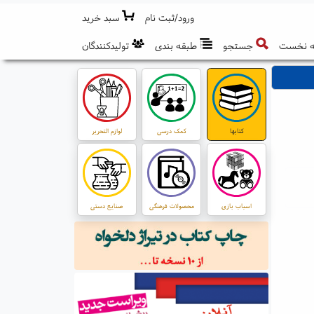
ورود/ثبت نام
سبد خرید
 نخست
جستجو
طبقه بندی
تولیدکنندگان
کتابها
کمک درسی
لوازم التحریر
اسباب بازی
محصولات فرهنگی
صنایع دستی