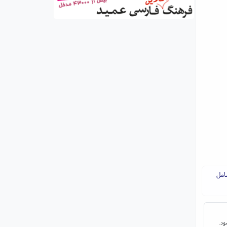
امل
ود.