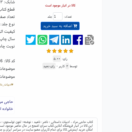
شابک:
۲۳
کالا در انبار موجود است
قطع کتاب: رقعی ۵
تعداد صفحا
تعداد:
جلد
نوع جلد: 
اضافه به سبد خرید
کیفیت اثر
سال چاپ: ۰۴
نوبت چاپ
رای:
۵.۰۰
کد کالا:
66
توسط
۲
کاربر -
رای دهید
موضوعات
موضوعات
#ادبیات_داس
حاجی مرا
خانواده ا
کتاب حاجی مراد ، ادبیات داستانی ؛ ناشر: ناهید ؛ نوشته: لئون تولستوی 
این کالا در انبار فروشگاه آنلاین کتاب سرای اشجع در حال حاضر موجود است 
امکان خرید اینترنتی کالا برای تمام کاربران عضو سایت در سراسر ایران 