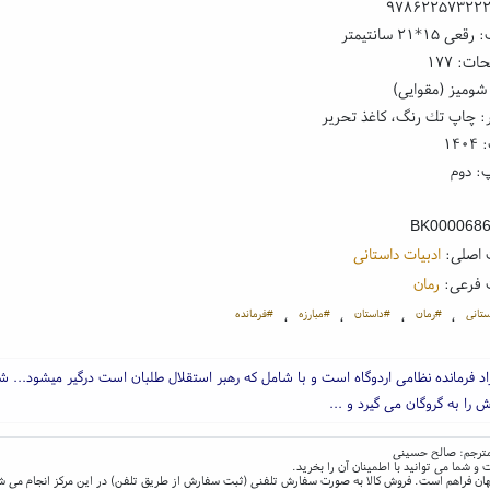
۹۷۸۶۲۲۵۷۳۲۲
۱*۲۱ سانتیمتر
ت: ۱۷۷
شومیز (مقوایی)
: چاپ تك رنگ، کاغذ تحریر
۱۴
: دوم
BK000068
 اصلی:
ادبیات داستانی
 فرعی:
رمان
تانی
#رمان
#داستان
#مبارزه
#فرمانده
،
،
،
،
د فرمانده نظامی اردوگاه است و با شامل که رهبر استقلال طلبان است درگیر میشود... ش
ش را به گروگان می گیرد و ...
؛ مترجم: صالح حسینی
و شما می توانید با اطمینان آن را بخرید.
و جهان فراهم است. فروش کالا به صورت سفارش تلفنی (ثبت سفارش از طریق تلفن) در این مرکز انجام می ش