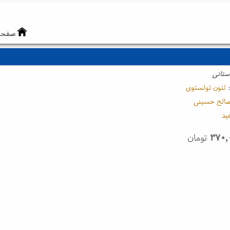
صفحه
ستانی
:
لئون تولستوی
الح حسینی
ید
۳۷۰,
تومان