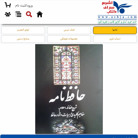
ورود/ثبت نام
کتابها
کمک درسی
لوازم التحریر
اسباب بازی
محصولات فرهنگی
صنایع دستی