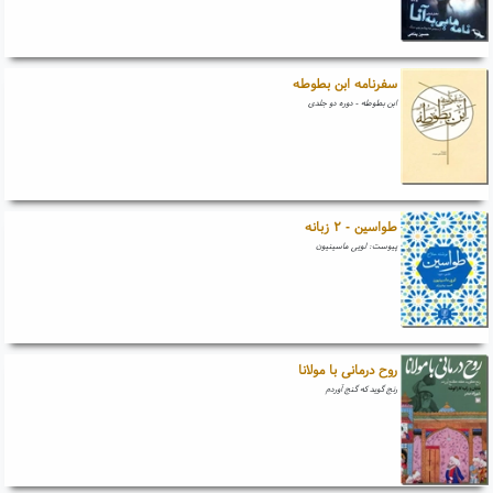
سفرنامه ابن بطوطه
ابن بطوطه - دوره دو جلدی
طواسین - ۲ زبانه
پیوست: لویی ماسینیون
روح درمانی با مولانا
رنج گوید که گنج آوردم