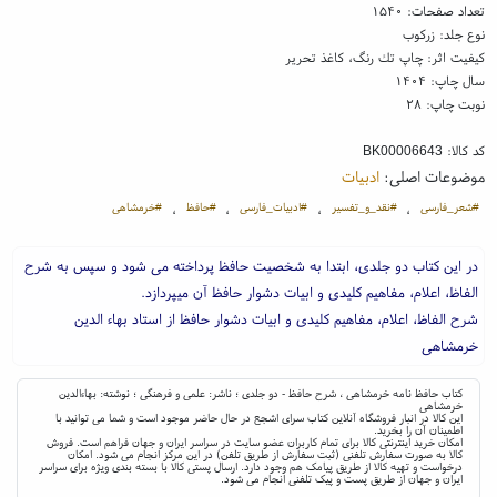
تعداد صفحات: ۱۵۴۰
نوع جلد: زرکوب
کیفیت اثر: چاپ تك رنگ، کاغذ تحریر
سال چاپ: ۱۴۰۴
نوبت چاپ: ۲۸
کد کالا:
BK00006643
موضوعات اصلی:
ادبیات
#شعر_فارسی
#نقد_و_تفسیر
#ادبیات_فارسی
#حافظ
#خرمشاهی
،
،
،
،
در این کتاب دو جلدی، ابتدا به شخصیت حافظ پرداخته می شود و سپس به شرح
الفاظ، اعلام، مفاهیم کلیدی و ابیات دشوار حافظ آن میپردازد.
شرح الفاظ، اعلام، مفاهیم کلیدی و ابیات دشوار حافظ از استاد بهاء الدین
خرمشاهی
کتاب حافظ نامه خرمشاهی ، شرح حافظ - دو جلدی ؛ ناشر: علمی و فرهنگی ؛ نوشته: بهاءالدین
خرمشاهی
این کالا در انبار فروشگاه آنلاین کتاب سرای اشجع در حال حاضر موجود است و شما می توانید با
اطمینان آن را بخرید.
امکان خرید اینترنتی کالا برای تمام کاربران عضو سایت در سراسر ایران و جهان فراهم است. فروش
کالا به صورت سفارش تلفنی (ثبت سفارش از طریق تلفن) در این مرکز انجام می شود. امکان
درخواست و تهیه کالا از طریق پیامک هم وجود دارد. ارسال پستی کالا با بسته بندی ویژه برای سراسر
ایران و جهان از طریق پست و پیک تلفنی انجام می شود.