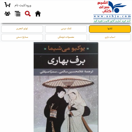
ورود/ثبت نام
کتابها
کمک درسی
لوازم التحریر
اسباب بازی
محصولات فرهنگی
صنایع دستی