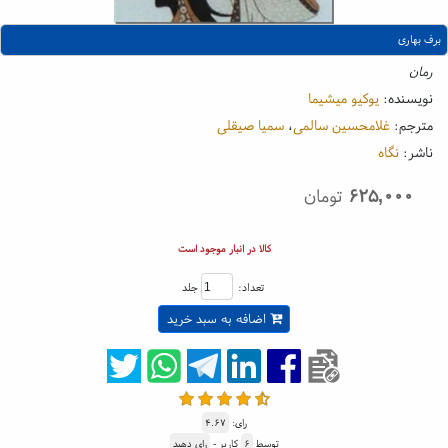
برف بهاری
رمان
نویسنده:
یوکیو میشیما
مترجم:
غلامحسین سالمی
،
سمیا صیقلی
ناشر:
نگاه
۶۲۵,۰۰۰
تومان
کالا در انبار موجود است
تعداد:
جلد
اضافه به سبد خرید
رای:
۴.۶۷
توسط
۶
کاربر -
رای دهید