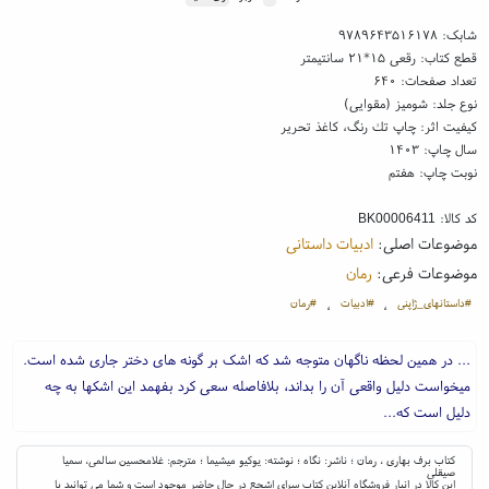
شابک:
۹۷۸۹۶۴۳۵۱۶۱۷۸
قطع کتاب: رقعی ۱۵*۲۱ سانتیمتر
تعداد صفحات: ۶۴۰
نوع جلد: شومیز (مقوایی)
کیفیت اثر: چاپ تك رنگ، کاغذ تحریر
سال چاپ: ۱۴۰۳
نوبت چاپ: هفتم
کد کالا:
BK00006411
موضوعات اصلی:
ادبیات داستانی
موضوعات فرعی:
رمان
#داستانهای_ژاپنی
#ادبیات
#رمان
،
،
... در همین لحظه ناگهان متوجه شد که اشک بر گونه های دختر جاری شده است.
میخواست دلیل واقعی آن را بداند، بلافاصله سعی کرد بفهمد این اشکها به چه
دلیل است که...
کتاب برف بهاری ، رمان ؛ ناشر: نگاه ؛ نوشته: یوکیو میشیما ؛ مترجم: غلامحسین سالمی، سمیا
صیقلی
این کالا در انبار فروشگاه آنلاین کتاب سرای اشجع در حال حاضر موجود است و شما می توانید با