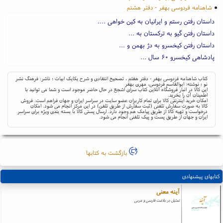
●
شاهنامه فردوسی بهفر - دفتر هشتم
داستان رفتن رستم و ایرانیان به کین خواهی ....
داستان رفتن گیو به ترکستان به ...
داستان رفتن کیخسرو به دژ بهمن و ...
پادشاهی کیخسرو ۶۰ سال ...
کتاب شاهنامه فردوسی بهفر - دفتر هفتم ، تصحیح انتقادی و شرح یکایک ابیات ؛ ناشر: فرهنگ نشر
نو ؛ نوشته: ابوالقاسم فردوسی، مهری بهفر
این کالا در انبار فروشگاه آنلاین کتاب سرای اشجع در حال حاضر موجود است و شما می توانید با
اطمینان آن را بخرید.
امکان خرید اینترنتی کالا برای تمام کاربران عضو سایت در سراسر ایران و جهان فراهم است. فروش
کالا به صورت سفارش تلفنی (ثبت سفارش از طریق تلفن) در این مرکز انجام می شود. امکان
درخواست و تهیه کالا از طریق پیامک هم وجود دارد. ارسال پستی کالا با بسته بندی ویژه برای سراسر
ایران و جهان از طریق پست و پیک تلفنی انجام می شود.
بازگشت به کتابها
کتابهای پیشنهادی
آینه معنی
تمثیل در بلاغت فارسی و عربی