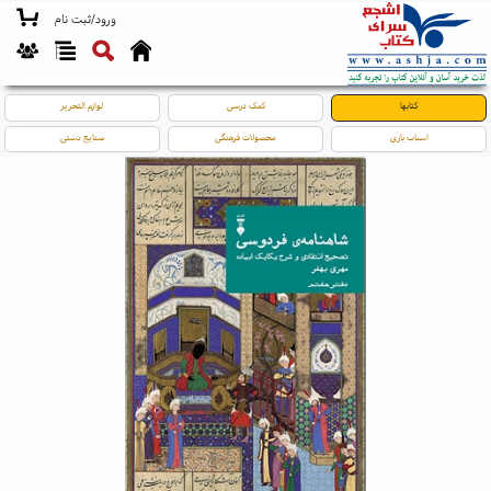
ورود/ثبت نام
کتابها
کمک درسی
لوازم التحریر
اسباب بازی
محصولات فرهنگی
صنایع دستی