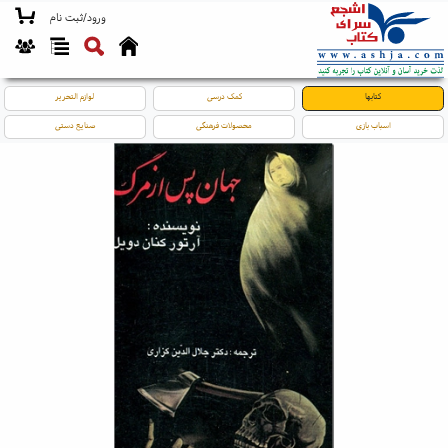
ورود/ثبت نام
کتابها
کمک درسی
لوازم التحریر
اسباب بازی
محصولات فرهنگی
صنایع دستی