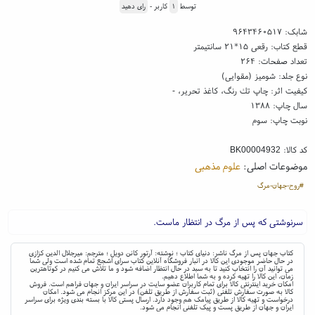
توسط
۱
کاربر -
رای دهید
شابک:
۹۶۴۳۴۶۰۵۱۷
قطع کتاب: رقعی ۱۵*۲۱ سانتیمتر
تعداد صفحات: ۲۶۴
نوع جلد: شومیز (مقوایی)
کیفیت اثر: چاپ تك رنگ، کاغذ تحریر، -
سال چاپ: ۱۳۸۸
نوبت چاپ: سوم
کد کالا:
BK00004932
موضوعات اصلی:
علوم مذهبی
#روح-جهان-مرگ
سرنوشتی که پس از مرگ در انتظار ماست.
کتاب جهان پس از مرگ ناشر: دنیای کتاب ؛ نوشته: آرتور کانن دویل ؛ مترجم: میرجلال الدین کزازی
در حال حاضر موجودی این کالا در انبار فروشگاه آنلاین کتاب سرای اشجع تمام شده است ولی شما
می توانید آن را انتخاب کنید تا به سبد در حال انتظار اضافه شود و ما تلاش می کنیم در کوتاهترین
زمان، این کالا را تهیه کرده و به شما اطلاع دهیم.
امکان خرید اینترنتی کالا برای تمام کاربران عضو سایت در سراسر ایران و جهان فراهم است. فروش
کالا به صورت سفارش تلفنی (ثبت سفارش از طریق تلفن) در این مرکز انجام می شود. امکان
درخواست و تهیه کالا از طریق پیامک هم وجود دارد. ارسال پستی کالا با بسته بندی ویژه برای سراسر
ایران و جهان از طریق پست و پیک تلفنی انجام می شود.