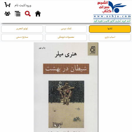
ورود/ثبت نام
کتابها
کمک درسی
لوازم التحریر
اسباب بازی
محصولات فرهنگی
صنایع دستی