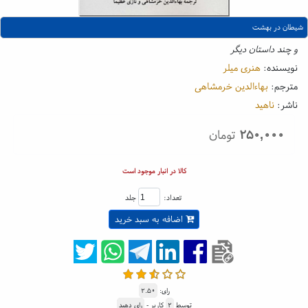
شیطان در بهشت
و چند داستان دیگر
نویسنده:
هنری میلر
مترجم:
بهاءالدین خرمشاهی
ناشر:
ناهید
۲۵۰,۰۰۰
تومان
کالا در انبار موجود است
تعداد:
جلد
اضافه به سبد خرید
رای:
۲.۵۰
توسط
۲
کاربر -
رای دهید