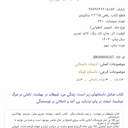
شابک:
۹۷۸۹۶۴۶۲۰۵۱۵۴
قطع کتاب: رقعی ۱۵*۲۱ سانتیمتر
تعداد صفحات: ۲۴۰
نوع جلد: شومیز (مقوایی)
کیفیت اثر: چاپ تك رنگ، کاغذ تحریر
سال چاپ: ۱۴۰۳
نوبت چاپ: نهم
کد کالا:
BK00004107
موضوعات اصلی:
ادبیات داستانی
موضوعات فرعی:
داستان کوتاه
#داستان
#ادبیات_داستانی
#میلر
،
،
کتاب شامل داستانهای زیر است: زندگی من، شیطان در بهشت، تاملی در مرگ
میشیما، لبخند در پای نردبان، پی آمد و تاملاتی بر نویسندگی
کتاب شیطان در بهشت ، و چند داستان دیگر ؛ ناشر: ناهید ؛ نوشته: هنری میلر ؛ مترجم: بهاءالدین
خرمشاهی
این کالا در انبار فروشگاه آنلاین کتاب سرای اشجع در حال حاضر موجود است و شما می توانید با
اطمینان آن را بخرید.
امکان خرید اینترنتی کالا برای تمام کاربران عضو سایت در سراسر ایران و جهان فراهم است. فروش