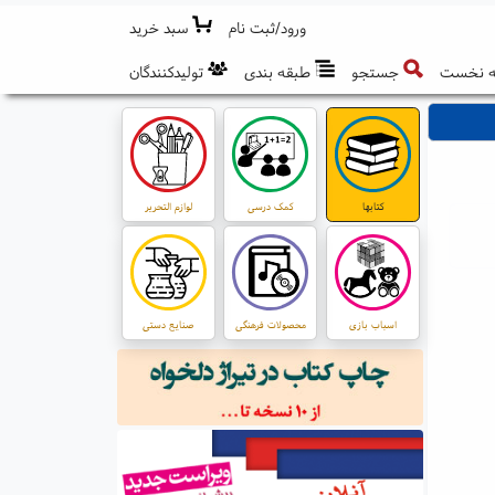
ورود/ثبت نام
سبد خرید
 نخست
جستجو
طبقه بندی
تولیدکنندگان
کتابها
کمک درسی
لوازم التحریر
اسباب بازی
محصولات فرهنگی
صنایع دستی