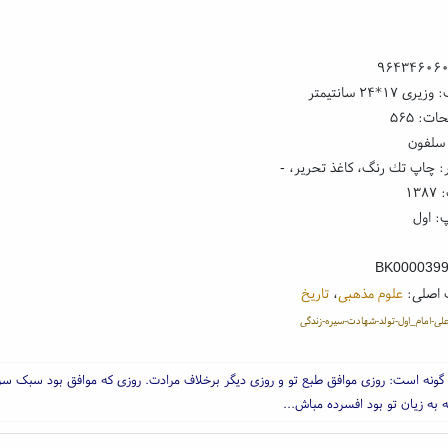
۹۶۴۳۴۶۰۶
 ۱۷*۲۴ سانتیمتر
ت: ۵۶۵
 سلفون
: چاپ تك رنگ، کاغذ تحریر، -
۱۳
: اول
BK000039
 اصلی:
علوم مذهبی
،
تاریخ
علی-امام_اول-تولد-شهادت-سیره-زندگی
و گونه است: روزی موافق طبع تو و روزی دیگر برخلاف مرادت. روزی که موافق بود سبک س
 به زیان تو بود افسرده مباش...