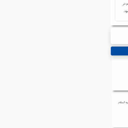
م در
ود.
ه السلام