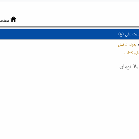
صفحه
ضرت علی (ع)
:
جواد فاضل
ای کتاب
۷,
تومان