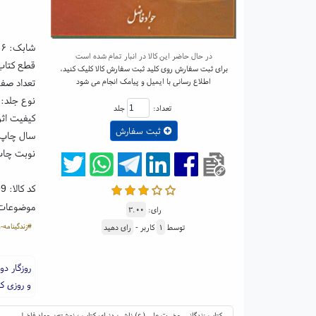
شابک:
۰۶
در حال حاضر این کالا در انبار تمام شده است
قطع کتاب: وزیری
برای ثبت سفارش روی کلید ثبت سفارش کالا کلیک کنید،
اطلاع رسانی با ایمیل و پیامک انجام می شود
تعداد صفحا
نوع جلد:
تعداد:
جلد
کیفیت اثر
ثبت سفارش
سال چاپ: ۸۷
نوبت چاپ
کد کالا:
99
موضوعات
رای:
۳.۰۰
#زندگینامه-
توسط
۱
کاربر -
رای دهید
روزگار د
و روزی که
کتاب زندگانی حضرت علی (ع) ناشر: دنیای کتاب ؛ نوشته: جواد فاضل