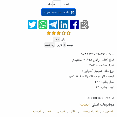
تعداد:
جلد
اضافه به سبد خرید
رای:
۳.۰۰
توسط
۱
کاربر -
رای دهید
شابک:
۹۷۸۹۶۴۶۷۳۶۵۴۲
قطع کتاب: رقعی ۱۵*۲۱ سانتیمتر
تعداد صفحات: ۳۵۳
نوع جلد: شومیز (مقوایی)
کیفیت اثر: چاپ تك رنگ، کاغذ تحریر
سال چاپ: ۱۴۰۳
نوبت چاپ: ۱۳
کد کالا:
BK00003486
موضوعات اصلی:
ادبیات
#شعر_نو
#ادبیات_معاصر
#آثار
#بررسی
#نقد
#یوشیج
،
،
،
،
،