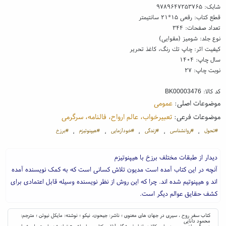
شابک:
۹۷۸۹۶۴۷۲۵۳۷۶۵
قطع کتاب: رقعی ۱۵*۲۱ سانتیمتر
تعداد صفحات: ۳۴۴
نوع جلد: شومیز (مقوایی)
کیفیت اثر: چاپ تك رنگ، کاغذ تحریر
سال چاپ: ۱۴۰۴
نوبت چاپ: ۲۷
کد کالا:
BK00003476
موضوعات اصلی:
عمومی
موضوعات فرعی:
تعبیرخواب، عالم ارواح، فالنامه، سرگرمی
#تحول
#روانشناسی
#زندگی
#خودآزمایی
#هیپنوتیزم
#برزخ
،
،
،
،
،
دیدار از طبقات مختلف برزخ با هیپنوتیزم
آنچه در این کتاب آمده است مدیون تلاش کسانی است که به کمک نویسنده آمده
اند و هیپنوتیم شده اند. چرا که این روش از نظر نویسنده وسیله قابل اعتمادی برای
کشف حقایق عوالم دیگر است.
کتاب سفر روح ، سیری در جهان های معنوی ؛ ناشر: جیحون، نیکو ؛ نوشته: مایکل نیوتن ؛ مترجم:
محمود دانایی