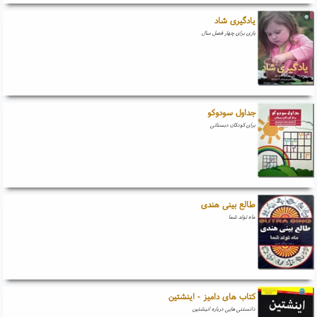
یادگیری شاد
بازی برای چهار فصل سال
جداول سودوکو
برای کودکان دبستانی
طالع بینی هندی
ماه تولد شما
کتاب های دامیز - اینشتین
دانستنی هایی درباره انیشتین