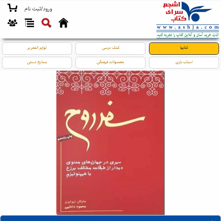
ورود/ثبت نام
کتابها
کمک درسی
لوازم التحریر
اسباب بازی
محصولات فرهنگی
صنایع دستی