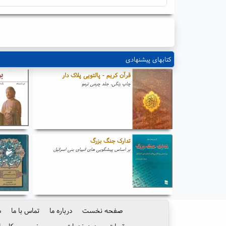
کتابهای پیشنهادی
قرآن کریم - پالتویی پلاک دار
چاپ رنگی، جلد چرمی ترمو
تدارک جنگ بزرگ
بر اساس پیشگویی های انبیای بنی اسرائیل
صفحه نخست
درباره ما
تماس با ما
س
مقررات و حدود خدمات
حریم خصوصی کاربرا