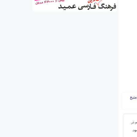
نبع
م در
ود.