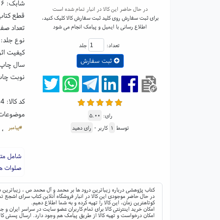
شابک:
۷۶
در حال حاضر این کالا در انبار تمام شده است
قطع کتاب: رحلی ۱
برای ثبت سفارش روی کلید ثبت سفارش کالا کلیک کنید،
اطلاع رسانی با ایمیل و پیامک انجام می شود
تعداد صفحا
نوع جلد:
تعداد:
جلد
کیفیت اثر
ثبت سفارش
سال چاپ: ۹۲
نوبت چاپ
کد کالا:
24
موضوعات
رای:
۵.۰۰
#پیامبر
توسط
۱
کاربر -
رای دهید
،
شامل متن
صلوات ها
کتاب پژوهشی درباره زیباترین درود ها بر محمد و آل محمد ص ، زیباترین د
در حال حاضر موجودی این کالا در انبار فروشگاه آنلاین کتاب سرای اشجع تم
کوتاهترین زمان، این کالا را تهیه کرده و به شما اطلاع دهیم.
امکان خرید اینترنتی کالا برای تمام کاربران عضو سایت در سراسر ایران 
امکان درخواست و تهیه کالا از طریق پیامک هم وجود دارد. ارسال پستی کال