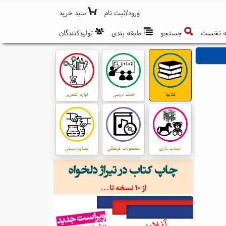
ورود/ثبت نام
سبد خرید
 نخست
جستجو
طبقه بندی
تولیدکنندگان
کتابها
کمک درسی
لوازم التحریر
اسباب بازی
محصولات فرهنگی
صنایع دستی