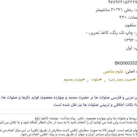
۹۷۸۹۶۴۱۵۲۲۶
۲*۳۰ سانتیمتر
ت: ۴۳۰
 سلفون
: چاپ تك رنگ، کاغذ تحریر، -
۱۳
: اول
BK000033
 اصلی:
علوم مذهبی
#حضرت_محمد_(ص)
#صلوات
#چهارده_معصوم
،
،
 عربی و فارسی صلوات ها بر حضرت محمد و چهارده معصوم؛ فواید ذکرها و صلوات ها؛ م
؛ نکات اخلاقی و تربیتی صلوات ها نیز نقل شده است
رودها و صلوات ها برای چهارده معصوم ؛ ناشر: پیام عدالت ؛ نوشته: کاظم ارفع
ام شده است ولی شما می توانید آن را انتخاب کنید تا به سبد در حال انتظار اضافه شود و ما تلاش می کنی
و جهان فراهم است. فروش کالا به صورت سفارش تلفنی (ثبت سفارش از طریق تلفن) در این مرکز انجام می ش
ا با بسته بندی ویژه برای سراسر ایران و جهان از طریق پست و پیک تلفنی انجام می شود.