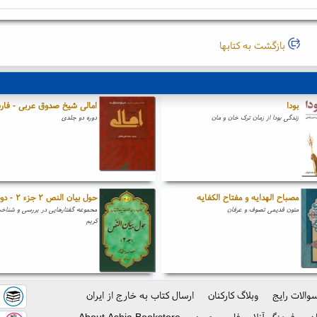
بازگشت به کتابها
بودا
امالی شیخ صدوق عربی - فا
زندگی بودا از زمان ترک خان و مان
دوره دو جلدی
مصباح الهدایه و مفتاح الکفایه
حول بیان النص ۲ جزء ۲ - دوجلدی
متون قدیمی تصوف و عرفان
محموعه گفتارهایی در بررسی و شناخت
کریم
والات رایج
وبلاگ کارکنان
ارسال کتاب به خارج از ایران
ک
ن
فرهنگ آنلاین فارسی عمید
About Ashja Bookstore