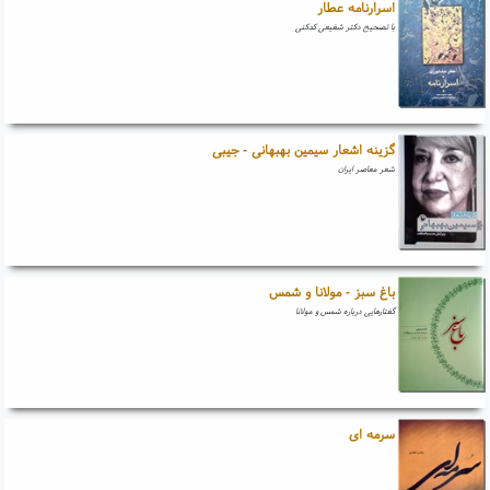
اسرارنامه عطار
با تصحیح دکتر شفیعی کدکنی
گزینه اشعار سیمین بهبهانی - جیبی
شعر معاصر ایران
باغ سبز - مولانا و شمس
گفتارهایی درباره شمس و مولانا
سرمه ای