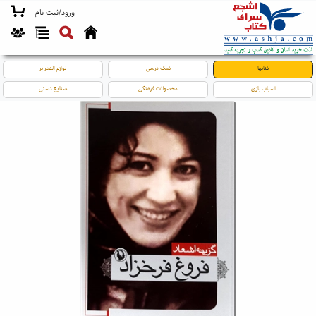
ورود/ثبت نام
کتابها
کمک درسی
لوازم التحریر
اسباب بازی
محصولات فرهنگی
صنایع دستی