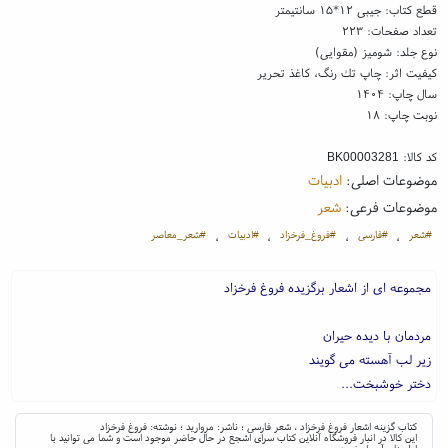
قطع کتاب: جیبی ۱۲*۱۵ سانتیمتر
تعداد صفحات: ۲۲۳
نوع جلد: شومیز (مقوایی)
کیفیت اثر: چاپ تك رنگ، کاغذ تحریر
سال چاپ: ۱۴۰۴
نوبت چاپ: ۱۸
کد کالا:
BK00003281
موضوعات اصلی:
ادبیات
موضوعات فرعی:
شعر
#شعر
#فارسی
#فروغ_فرخزاد
#ادبیات
#شعر_معاصر
،
،
،
،
مجموعه ای از اشعار برگزیده فروغ فرخزاد
مردمان با دیده حیران
زیر لب آهسته می گویند
دختر خوشبخت...
کتاب گزینه اشعار فروغ فرخزاد ، شعر فارسی ؛ ناشر: مروارید ؛ نوشته: فروغ فرخزاد
این کالا در انبار فروشگاه آنلاین کتاب سرای اشجع در حال حاضر موجود است و شما می توانید با