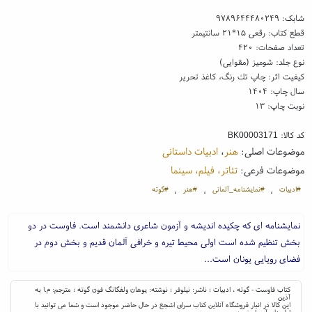
شابک:
۹۷۸۹۶۴۴۴۸۰۲۴۹
قطع کتاب: رقعی ۱۵*۲۱ سانتیمتر
تعداد صفحات: ۴۲۰
نوع جلد: شومیز (مقوایی)
کیفیت اثر: چاپ تك رنگ، کاغذ تحریر
سال چاپ: ۱۴۰۴
نوبت چاپ: ۱۳
کد کالا:
BK00003171
موضوعات اصلی:
هنر
،
ادبیات داستانی
موضوعات فرعی:
تئاتر، فیلم، سینما
#ادبیات
#نمایشنامه_آلمانی
#هنر
#گوته
،
،
،
نمایشنامه ای که چکیده اندیشه و آزمون شاعری دانشمند است. فاوست در دو
بخش تنظیم شده است اولی محیط تیره و خرافی آلمان قدیم و بخش دوم در
فضای رویایی یونان است...
کتاب فاوست - گوته ، ادبیات ؛ ناشر: نیلوفر ؛ نوشته: یوهان ولفگانگ فون گوته ؛ مترجم: م.ا به
آذین
این کالا در انبار فروشگاه آنلاین کتاب سرای اشجع در حال حاضر موجود است و شما می توانید با