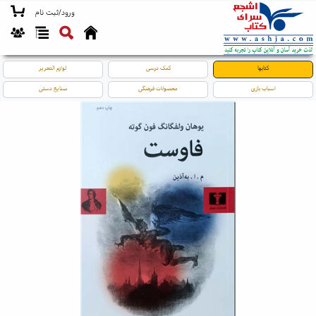
ورود/ثبت نام
کتابها
کمک درسی
لوازم التحریر
اسباب بازی
محصولات فرهنگی
صنایع دستی