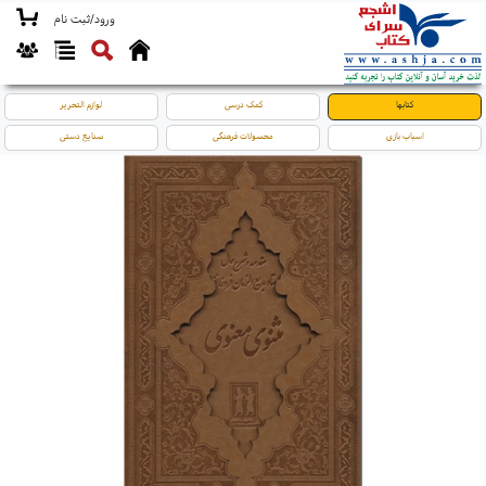
ورود/ثبت نام
کتابها
کمک درسی
لوازم التحریر
اسباب بازی
محصولات فرهنگی
صنایع دستی