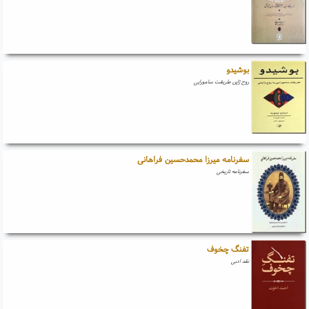
بوشیدو
روح ژاپن طریقت سامورایی
سفرنامه میرزا محمدحسین فراهانی
سفرنامه تاریخی
تفنگ چخوف
نقد ادبی