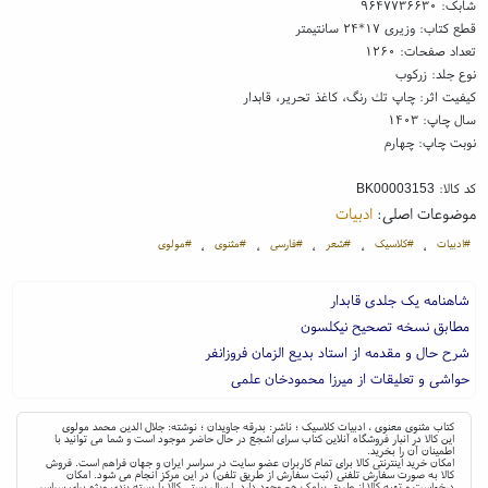
شابک:
۹۶۴۷۷۳۶۶۳۰
قطع کتاب: وزیری ۱۷*۲۴ سانتیمتر
تعداد صفحات: ۱۲۶۰
نوع جلد: زرکوب
کیفیت اثر: چاپ تك رنگ، کاغذ تحریر، قابدار
سال چاپ: ۱۴۰۳
نوبت چاپ: چهارم
کد کالا:
BK00003153
موضوعات اصلی:
ادبیات
#ادبیات
#کلاسیک
#شعر
#فارسی
#مثنوی
#مولوی
،
،
،
،
،
شاهنامه یک جلدی قابدار
مطابق نسخه تصحیح نیکلسون
شرح حال و مقدمه از استاد بدیع الزمان فروزانفر
حواشی و تعلیقات از میرزا محمودخان علمی
کتاب مثنوی معنوی ، ادبیات کلاسیک ؛ ناشر: بدرقه جاویدان ؛ نوشته: جلال الدین محمد مولوی
این کالا در انبار فروشگاه آنلاین کتاب سرای اشجع در حال حاضر موجود است و شما می توانید با
اطمینان آن را بخرید.
امکان خرید اینترنتی کالا برای تمام کاربران عضو سایت در سراسر ایران و جهان فراهم است. فروش
کالا به صورت سفارش تلفنی (ثبت سفارش از طریق تلفن) در این مرکز انجام می شود. امکان
درخواست و تهیه کالا از طریق پیامک هم وجود دارد. ارسال پستی کالا با بسته بندی ویژه برای سراسر