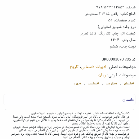
شابک:
۹۷۸۹۶۴۳۴۱۲۸۵۲
قطع کتاب: رقعی ۱۵*۲۱ سانتیمتر
تعداد صفحات: ۵۲
نوع جلد: شومیز (مقوایی)
کیفیت اثر: چاپ تك رنگ، کاغذ تحریر
سال چاپ: ۱۴۰۴
نوبت چاپ: ششم
کد کالا:
BK00003070
موضوعات اصلی:
ادبیات داستانی
،
تاریخ
موضوعات فرعی:
رمان
#داستان
#حکومت
#سیاست
#یهود
،
،
،
داستان
کتاب گیرنده شناخته نشد ناشر: قطره ؛ نوشته: کرسمن تایلور ؛ مترجم: شهلا حائری
در حال حاضر موجودی این کالا در انبار فروشگاه آنلاین کتاب سرای اشجع تمام شده است ولی شما
می توانید آن را انتخاب کنید تا به سبد در حال انتظار اضافه شود و ما تلاش می کنیم در کوتاهترین
زمان، این کالا را تهیه کرده و به شما اطلاع دهیم.
امکان خرید اینترنتی کالا برای تمام کاربران عضو سایت در سراسر ایران و جهان فراهم است. فروش
کالا به صورت سفارش تلفنی (ثبت سفارش از طریق تلفن) در این مرکز انجام می شود. امکان
درخواست و تهیه کالا از طریق پیامک هم وجود دارد. ارسال پستی کالا با بسته بندی ویژه برای سراسر
ایران و جهان از طریق پست و پیک تلفنی انجام می شود.