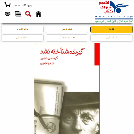
ورود/ثبت نام
کتابها
کمک درسی
لوازم التحریر
اسباب بازی
محصولات فرهنگی
صنایع دستی