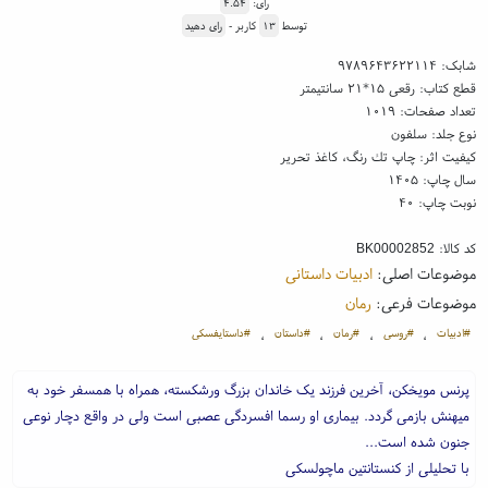
رای:
۴.۵۴
توسط
۱۳
کاربر -
رای دهید
شابک:
۹۷۸۹۶۴۳۶۲۲۱۱۴
قطع کتاب: رقعی ۱۵*۲۱ سانتیمتر
تعداد صفحات: ۱۰۱۹
نوع جلد: سلفون
کیفیت اثر: چاپ تك رنگ، کاغذ تحریر
سال چاپ: ۱۴۰۵
نوبت چاپ: ۴۰
کد کالا:
BK00002852
موضوعات اصلی:
ادبیات داستانی
موضوعات فرعی:
رمان
#ادبیات
#روسی
#رمان
#داستان
#داستایفسکی
،
،
،
،
پرنس مویخکن، آخرین فرزند یک خاندان بزرگ ورشکسته، همراه با همسفر خود به
میهنش بازمی گردد. بیماری او رسما افسردگی عصبی است ولی در واقع دچار نوعی
جنون شده است...
با تحلیلی از کنستانتین ماچولسکی