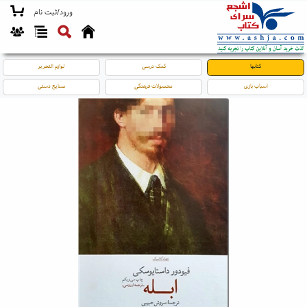
ورود/ثبت نام
کتابها
کمک درسی
لوازم التحریر
اسباب بازی
محصولات فرهنگی
صنایع دستی