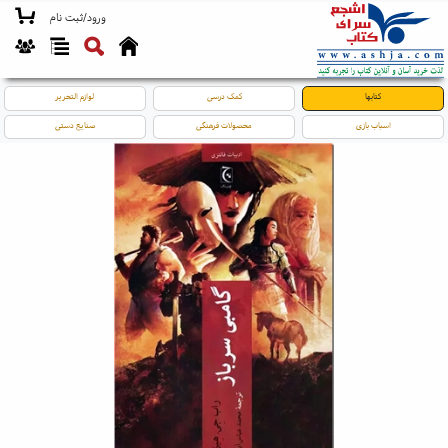
ورود/ثبت نام
کتابها
کمک درسی
لوازم التحریر
اسباب بازی
محصولات فرهنگی
صنایع دستی