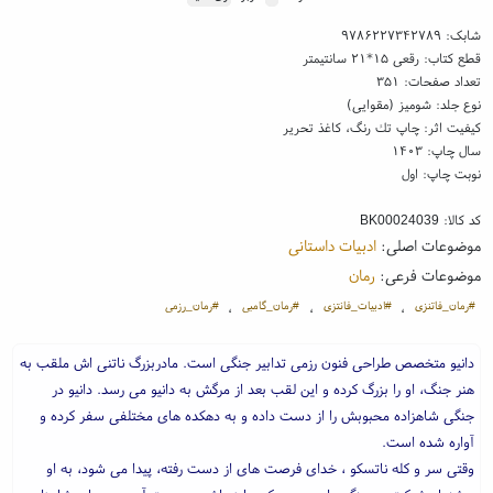
شابک:
۹۷۸۶۲۲۷۳۴۲۷۸۹
قطع کتاب: رقعی ۱۵*۲۱ سانتیمتر
تعداد صفحات: ۳۵۱
نوع جلد: شومیز (مقوایی)
کیفیت اثر: چاپ تك رنگ، کاغذ تحریر
سال چاپ: ۱۴۰۳
نوبت چاپ: اول
کد کالا:
BK00024039
موضوعات اصلی:
ادبیات داستانی
موضوعات فرعی:
رمان
#رمان_فاتنزی
#ادبیات_فانتزی
#رمان_گامبی
#رمان_رزمی
،
،
،
دانیو متخصص طراحی فنون رزمی تدابیر جنگی است. مادربزرگ ناتنی اش ملقب به
هنر جنگ، او را بزرگ کرده و این لقب بعد از مرگش به دانیو می رسد. دانیو در
جنگی شاهزاده محبوبش را از دست داده و به دهکده های مختلفی سفر کرده و
آواره شده است.
وقتی سر و کله ناتسکو ، خدای فرصت های از دست رفته، پیدا می شود، به او