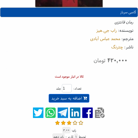
گامبی سرباز
رمان فانتزی
نویسنده:
راب جی.هیز
مترجم:
محمد عباس آبادی
ناشر:
چترنگ
۴۲۰,۰۰۰
تومان
کالا در انبار موجود است
تعداد:
جلد
اضافه به سبد خرید
رای:
۳.۰۰
توسط
۱
کاربر -
رای دهید