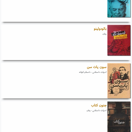
بائودولینو
رمان
سون یات سن
ادبیات داستانی - داستان کوتاه
جنون کتاب
ادبیات داستانی - رمان