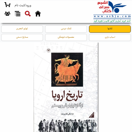
ورود/ثبت نام
کتابها
کمک درسی
لوازم التحریر
اسباب بازی
محصولات فرهنگی
صنایع دستی