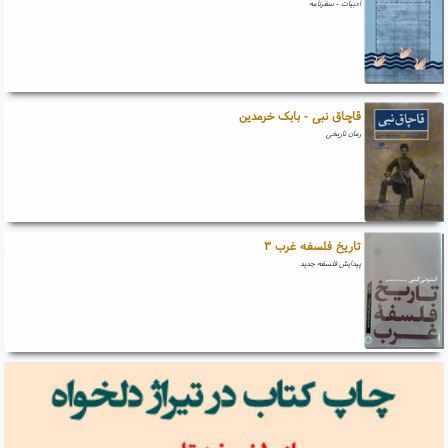
ادبیات - سفرنامه
قاچاق نبی - بابک خرمدین
رمان تاریخی
تاریخ فلسفه غرب ۳
پیدایش فلسفه جدید