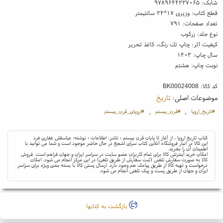
شابک:
۹۷۸۹۶۴۴۲۳۷۰۶۵
قطع کتاب: وزیری ۱۷*۲۴ سانتیمتر
تعداد صفحات: ۷۹۱
نوع جلد: زرکوب
کیفیت اثر: چاپ تك رنگ، کاغذ تحریر
سال چاپ: ۱۴۰۳
نوبت چاپ: هشتم
کد کالا:
BK00024008
موضوعات اصلی:
تاریخ
#تاریخ_اروپا
#قرن_بیستم
#اروپای_قرن_بیستم
،
،
کتاب تاریخ اروپا ، از آغاز تا پایان قرن بیستم ؛ ناشر: اطلاعات ؛ نوشته: عباسقلی غفاری فرد
این کالا در انبار فروشگاه آنلاین کتاب سرای اشجع در حال حاضر موجود است و شما می توانید با
اطمینان آن را بخرید.
امکان خرید اینترنتی کالا برای تمام کاربران عضو سایت در سراسر ایران و جهان فراهم است. فروش
کالا به صورت سفارش تلفنی (ثبت سفارش از طریق تلفن) در این مرکز انجام می شود. امکان
درخواست و تهیه کالا از طریق پیامک هم وجود دارد. ارسال پستی کالا با بسته بندی ویژه برای سراسر
ایران و جهان از طریق پست و پیک تلفنی انجام می شود.
بازگشت به کتابها