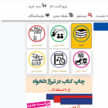
ورود/ثبت نام
سبد خرید
 نخست
جستجو
طبقه بندی
تولیدکنندگان
کتابها
کمک درسی
لوازم التحریر
اسباب بازی
محصولات فرهنگی
صنایع دستی