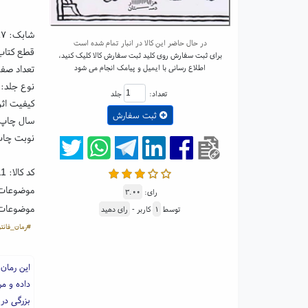
شابک:
۸۷
در حال حاضر این کالا در انبار تمام شده است
قطع کتاب: پالتوی
برای ثبت سفارش روی کلید ثبت سفارش کالا کلیک کنید،
اطلاع رسانی با ایمیل و پیامک انجام می شود
تعداد صفحا
نوع جلد: 
تعداد:
جلد
کیفیت اثر
ثبت سفارش
سال چاپ: ۰۴
نوبت چاپ
کد کالا:
11
موضوعات
رای:
۳.۰۰
موضوعات
توسط
۱
کاربر -
رای دهید
#رمان_فانت
این رمان
داده و م
بزرگی در