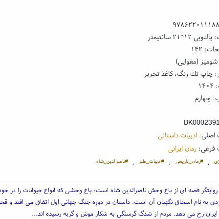
۹۷۸۶۲۲۰۱۱۱۸
ی ۱۲*۲۱ سانتیمتر
ت: ۱۴۲
شومیز (مقوایی)
: چاپ تك رنگ، کاغذ تحریر
۱۴
: چهارم
BK000239
 اصلی:
ادبیات داستانی
 فرعی:
رمان ایرانی
زی
#رمان_تاریخی
#ادبیات_طنز
#ناصرالدین_شاه
،
،
،
 روایتگر قصه ای از باغ وحش ناصرالدین شاه است؛ باغ وحشی که انواع حیوانات را در خو
ردی به نام اسحاق نگهبان آن است. داستان در دوره جنگ جهانی اول اتفاق می افتد و ق
 ایران رخ می دهد. مردم از شدگ گرسنگی به شکار موش و گربه رسیده اند...