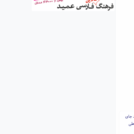
د جای
حطی