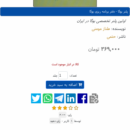
پلنر یوگا - دفتر برنامه ریزی یوگا
اولین پلنر تخصصی بوگا در ایران
نویسنده:
طناز مومنی
ناشر:
حتمی
۳۶۹,۰۰۰
تومان
کالا در انبار موجود است
تعداد:
جلد
اضافه به سبد خرید
رای:
۳.۰۰
توسط
۱
کاربر -
رای دهید