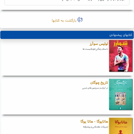
بازگشت به کتابها
کتابهای پیشنهادی
لوئیس سوآرز
داستان زندگی فوتبالیست ها
تاریخ چوگان
در ایران و سرزمین های عربی
هاتایوگا - هاتا یوگا
تمرینات مقدماتی و پیشرفته