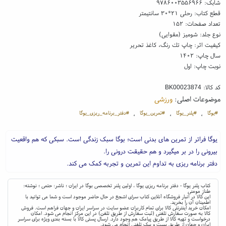
شابک:
۹۷۸۶۰۰۳۵۵۶۹۶۶
قطع کتاب: رحلی ۲۱*۳۰ سانتیمتر
تعداد صفحات: ۱۵۲
نوع جلد: شومیز (مقوایی)
کیفیت اثر: چاپ تك رنگ، کاغذ تحریر
سال چاپ: ۱۴۰۲
نوبت چاپ: اول
کد کالا:
BK00023874
موضوعات اصلی:
ورزشی
#یوگا
#پلنر_یوگا
#تمرین_یوگا
#دفتر_برنامه_ریزی_یوگا
،
،
،
یوگا فراتر از تمرین های بدنی است؛ بوگا سبک زندگی است. سبکی که هم واقعیت
بیرونی را در بر میگیرد و هم حقیقت درونی را.
دفتر برنامه ریزی به تداوم این تمرین و تجربه کمک می کند.
کتاب پلنر یوگا - دفتر برنامه ریزی یوگا ، اولین پلنر تخصصی بوگا در ایران ؛ ناشر: حتمی ؛ نوشته:
طناز مومنی
این کالا در انبار فروشگاه آنلاین کتاب سرای اشجع در حال حاضر موجود است و شما می توانید با
اطمینان آن را بخرید.
امکان خرید اینترنتی کالا برای تمام کاربران عضو سایت در سراسر ایران و جهان فراهم است. فروش
کالا به صورت سفارش تلفنی (ثبت سفارش از طریق تلفن) در این مرکز انجام می شود. امکان
درخواست و تهیه کالا از طریق پیامک هم وجود دارد. ارسال پستی کالا با بسته بندی ویژه برای سراسر
ایران و جهان از طریق پست و پیک تلفنی انجام می شود.