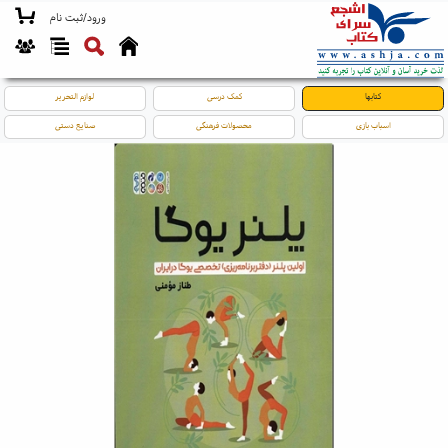
ورود/ثبت نام
کتابها
کمک درسی
لوازم التحریر
اسباب بازی
محصولات فرهنگی
صنایع دستی