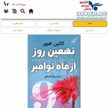
ورود/ثبت نام
کتابها
کمک درسی
لوازم التحریر
اسباب بازی
محصولات فرهنگی
صنایع دستی