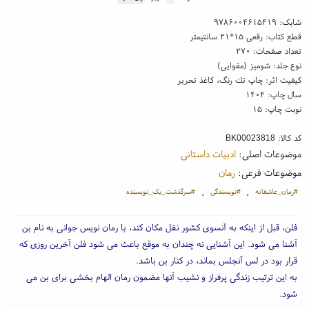
شابک:
۹۷۸۶۰۰۴۶۱۵۴۱۹
قطع کتاب: رقعی ۱۵*۲۱ سانتیمتر
تعداد صفحات: ۲۷۰
نوع جلد: شومیز (مقوایی)
کیفیت اثر: چاپ تك رنگ، کاغذ تحریر
سال چاپ: ۱۴۰۴
نوبت چاپ: ۱۵
کد کالا:
BK00023818
موضوعات اصلی:
ادبیات داستانی
موضوعات فرعی:
رمان
#رمان_عاشقانه
#نویسندگی
#سرگذشت_یک_نویسنده
،
،
فلن، قبل از اینکه به آنسوی کشور نقل مکان کند، با رمان نویس جوانی به نام بن
آشنا می شود. این آشنایی نه چندان به موقع باعث می شود فلن آخرین روزی که
قرار بود در لس آنجلس بماند، در کنار بن باشد.
به این ترتیب زندگی پرفراز و نشیب آنها مضمون رمان الهام بخشی برای بن می
شود.