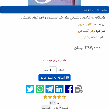
نهمین روز از ماه نوامبر
عاشقانه ای فراموش نشدنی میان یک نویسنده و الهۀ الهام بخشش
نویسنده:
کالین هوور
مترجم:
زهرا گلشاهی
ناشر:
کوله پشتی
۲۹۷,۰۰۰
تومان
کالا در انبار موجود است
تعداد:
جلد
اضافه به سبد خرید
رای:
۴.۰۰
توسط
۲
کاربر -
رای دهید