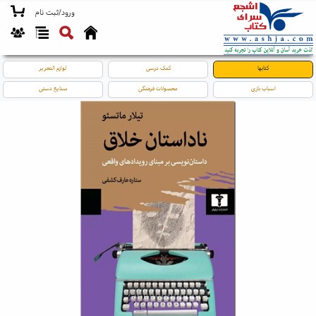
ورود/ثبت نام
کتابها
کمک درسی
لوازم التحریر
اسباب بازی
محصولات فرهنگی
صنایع دستی