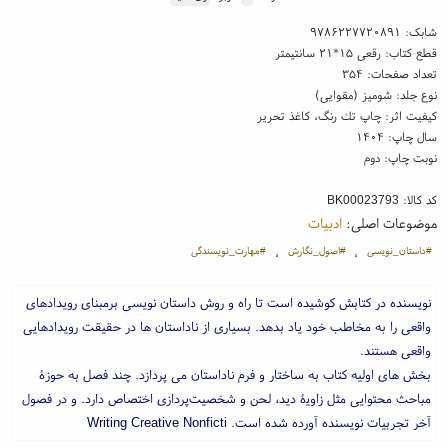
شابک:
۹۷۸۶۲۲۷۷۲۰۸۹۱
قطع کتاب: رقعی ۱۵*۲۱ سانتیمتر
تعداد صفحات: ۳۵۴
نوع جلد: شومیز (مقوایی)
کیفیت اثر: چاپ تك رنگ، کاغذ تحریر
سال چاپ: ۱۴۰۴
نوبت چاپ: دوم
کد کالا:
BK00023793
موضوعات اصلی:
ادبیات
#داستان_نویسی
#اصول_نگارش
#مهارت_نویسندگی
،
،
نویسنده در کتابش کوشیده است تا راه و روش داستان نویسی برمبنای رویدادهای
واقعی را به مخاطب خود یاد بدهد. بسیاری از ناداستان ها در حقیقت رویدادهایی
واقعی هستند.
بخش های اولیه کتاب به ساختار و فرم ناداستان می پردازد. چند فصل به حوزۀ
مباحث محتوایی مثل زاویۀ دید، لحن و شخصیت‌پردازی اختصاص دارد. و در فصول
آخر تجربیات نویسنده آورده شده است. Writing Creative Nonficti