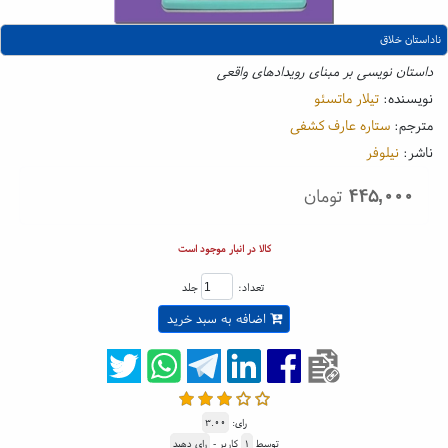
ناداستان خلاق
داستان نویسی بر مبنای رویدادهای واقعی
نویسنده:
تیلار ماتسئو
مترجم:
ستاره عارف کشفی
ناشر:
نیلوفر
۴۴۵,۰۰۰
تومان
کالا در انبار موجود است
تعداد:
جلد
اضافه به سبد خرید
رای:
۳.۰۰
توسط
۱
کاربر -
رای دهید