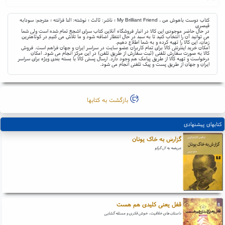
کتاب دوست باهوش من ، My Brilliant Friend ؛ ناشر: ثالث ؛ نوشته: النا فرانته ؛ مترجم: سودابه
قیصری
در حال حاضر موجودی این کالا در انبار فروشگاه آنلاین کتاب سرای اشجع تمام شده است ولی شما
می توانید آن را انتخاب کنید تا به سبد در حال انتظار اضافه شود و ما تلاش می کنیم در کوتاهترین
زمان، این کالا را تهیه کرده و به شما اطلاع دهیم.
امکان خرید اینترنتی کالا برای تمام کاربران عضو سایت در سراسر ایران و جهان فراهم است. فروش
کالا به صورت سفارش تلفنی (ثبت سفارش از طریق تلفن) در این مرکز انجام می شود. امکان
درخواست و تهیه کالا از طریق پیامک هم وجود دارد. ارسال پستی کالا با بسته بندی ویژه برای سراسر
ایران و جهان از طریق پست و پیک تلفنی انجام می شود.
بازگشت به کتابها
کتابهای پیشنهادی
گزارش به خاک یونان
عریضه به ال گرکو
قفل یعنی کلیدی هم هست
داستان های خلاقیت، خوش فکری و مسئله گشایی