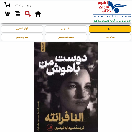
ورود/ثبت نام
کتابها
کمک درسی
لوازم التحریر
اسباب بازی
محصولات فرهنگی
صنایع دستی