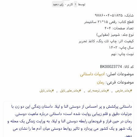
توسط
۱
کاربر -
رای دهید
شابک:
۹۷۸۶۰۰۴۰۵۱۸۳۵
قطع کتاب: رقعی ۱۵*۲۱ سانتیمتر
تعداد صفحات: ۴۰۴
نوع جلد: شومیز (مقوایی)
کیفیت اثر: چاپ تك رنگ، کاغذ تحریر
سال چاپ: ۱۴۰۲
نوبت چاپ: نهم
کد کالا:
BK00023774
موضوعات اصلی:
ادبیات داستانی
موضوعات فرعی:
رمان
#رمان_خارجی
#رمان_ترجمه_ای
#رمان_های_ناپل
#رمان_ناپل
،
،
،
داستانی پرکشش و پر احساس از دوستی النا و لیلا. داستان زندگی این دو زن با
جزئیات دقیق و قلم زیبایی روایت شده است؛ داستانی درباره ماهیت دوستی.
رمان در حین فراز و فرودهای رابطه دوستی النا و لیلا، به ورایت زندگی یک محله و
یک شهر و یک کشور می پردازد و تاثیر روابط دوستی میان آدم ها را نشان می
دهد.